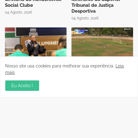
Social Clube
Tribunal de Justiça
Desportiva
04 Agosto, 2026
04 Agosto, 2026
Nosso site usa cookies para melhorar sua experiência.
Leia
Instrutor da CBF Cláudio
Jipa vence a Locomotiva e
José ministra aula de
joga pelo empate, pra ser
mais
Controle de Jogo no curso
campeão do Rondoniense
de formação de novos
Sub-20
Eu Aceito !
árbitros de Rondônia
03 Agosto, 2026
04 Agosto, 2026