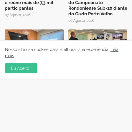
e reúne mais de 7,3 mil
do Campeonato
participantes
Rondoniense Sub-20 diante
do Gazin Porto Velho
07 Agosto, 2026
06 Agosto, 2026
Nosso site usa cookies para melhorar sua experiência.
Leia
mais
Presidente da FFER recebe
Auditório da OAB em Porto
Eu Aceito !
visita de cortesia da
Velho recebe sessão
diretoria do Rondoniense
Itinerante do Superior
Social Clube
Tribunal de Justiça
Desportiva
04 Agosto, 2026
04 Agosto, 2026