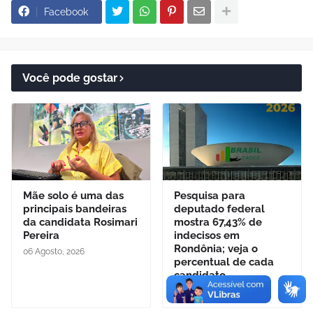
Facebook
Você pode gostar
Mãe solo é uma das
Pesquisa para
principais bandeiras
deputado federal
da candidata Rosimari
mostra 67,43% de
Pereira
indecisos em
Rondônia; veja o
06 Agosto, 2026
percentual de cada
candidato
06 Agosto, 2026