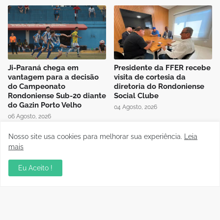
Ji-Paraná chega em
Presidente da FFER recebe
vantagem para a decisão
visita de cortesia da
do Campeonato
diretoria do Rondoniense
Rondoniense Sub-20 diante
Social Clube
do Gazin Porto Velho
04 Agosto, 2026
06 Agosto, 2026
Nosso site usa cookies para melhorar sua experiência.
Leia
mais
Eu Aceito !
Auditório da OAB em Porto
Instrutor da CBF Cláudio
Velho recebe sessão
José ministra aula de
Itinerante do Superior
Controle de Jogo no curso