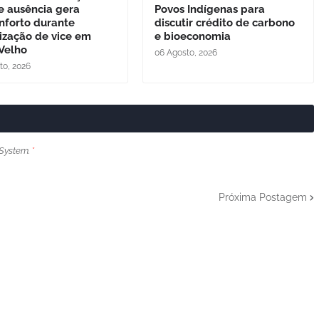
e ausência gera
Povos Indígenas para
nforto durante
discutir crédito de carbono
lização de vice em
e bioeconomia
 Velho
06 Agosto, 2026
to, 2026
System.
*
Próxima Postagem