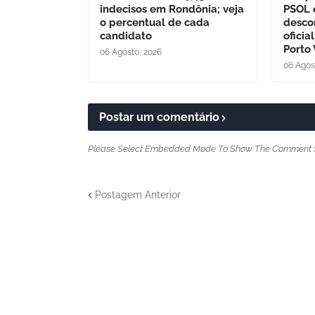
indecisos em Rondônia; veja
PSOL 
o percentual de cada
desco
candidato
oficia
Porto
06 Agosto, 2026
06 Agos
Postar um comentário
Please Select Embedded Mode To Show The Comment 
Postagem Anterior