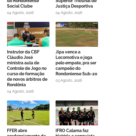
do Rondoniense
Superior Tribunal de
Social Clube
Justiça Desportiva
04 Agosto, 2026
04 Agosto, 2026
Instrutor da CBF
Jipa vence a
Cláudio José
Locomotiva e joga
ministra aula de
pelo empate, pra ser
Controle de Jogo no
campeão do
curso de formação
Rondoniense Sub-20
de novos árbitros de
03 Agosto, 2026
Rondônia
04 Agosto, 2026
FFER abre
IFRO Calama faz