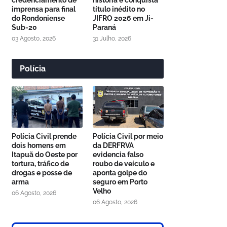
credenciamento de
história e conquista
imprensa para final
título inédito no
do Rondoniense
JIFRO 2026 em Ji-
Sub-20
Paraná
03 Agosto, 2026
31 Julho, 2026
Polícia
Polícia Civil prende
Polícia Civil por meio
dois homens em
da DERFRVA
Itapuã do Oeste por
evidencia falso
tortura, tráfico de
roubo de veículo e
drogas e posse de
aponta golpe do
arma
seguro em Porto
Velho
06 Agosto, 2026
06 Agosto, 2026