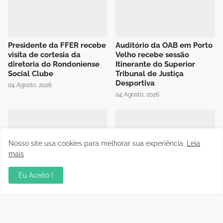
Presidente da FFER recebe
Auditório da OAB em Porto
visita de cortesia da
Velho recebe sessão
diretoria do Rondoniense
Itinerante do Superior
Social Clube
Tribunal de Justiça
Desportiva
04 Agosto, 2026
04 Agosto, 2026
Nosso site usa cookies para melhorar sua experiência.
Leia
mais
Instrutor da CBF Cláudio
Jipa vence a Locomotiva e
Eu Aceito !
José ministra aula de
joga pelo empate, pra ser
Controle de Jogo no curso
campeão do Rondoniense
de formação de novos
Sub-20
árbitros de Rondônia
03 Agosto, 2026
04 Agosto, 2026