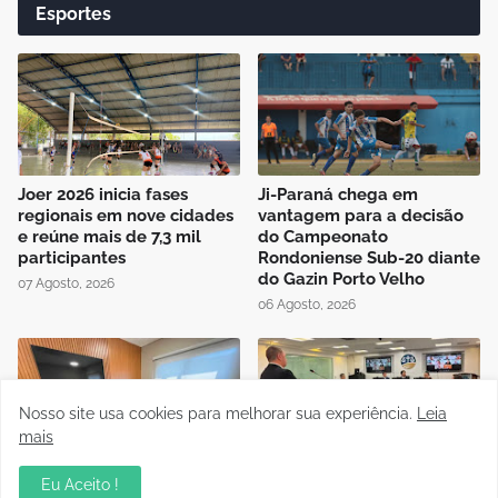
Esportes
Joer 2026 inicia fases
Ji-Paraná chega em
regionais em nove cidades
vantagem para a decisão
e reúne mais de 7,3 mil
do Campeonato
participantes
Rondoniense Sub-20 diante
do Gazin Porto Velho
07 Agosto, 2026
06 Agosto, 2026
Nosso site usa cookies para melhorar sua experiência.
Leia
mais
Presidente da FFER recebe
Auditório da OAB em Porto
Eu Aceito !