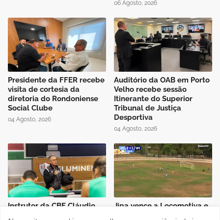
06 Agosto, 2026
Presidente da FFER recebe
Auditório da OAB em Porto
visita de cortesia da
Velho recebe sessão
diretoria do Rondoniense
Itinerante do Superior
Social Clube
Tribunal de Justiça
Desportiva
04 Agosto, 2026
04 Agosto, 2026
Instrutor da CBF Cláudio
Jipa vence a Locomotiva e
José ministra aula de
joga pelo empate, pra ser