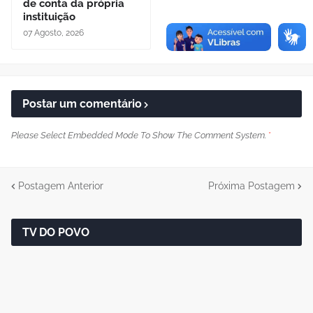
de conta da própria
instituição
07 Agosto, 2026
Postar um comentário
Please Select Embedded Mode To Show The Comment System.
*
Postagem Anterior
Próxima Postagem
TV DO POVO