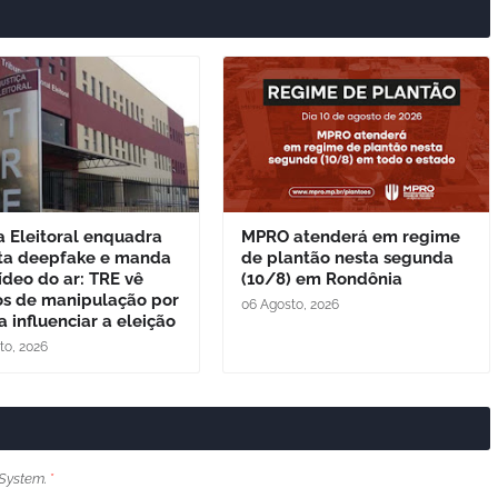
a Eleitoral enquadra
MPRO atenderá em regime
ta deepfake e manda
de plantão nesta segunda
vídeo do ar: TRE vê
(10/8) em Rondônia
ios de manipulação por
06 Agosto, 2026
a influenciar a eleição
to, 2026
System.
*