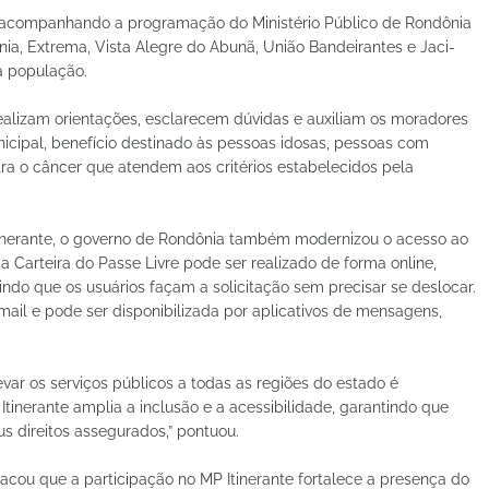
, acompanhando a programação do Ministério Público de Rondônia
rnia, Extrema, Vista Alegre do Abunã, União Bandeirantes e Jaci-
à população.
ealizam orientações, esclarecem dúvidas e auxiliam os moradores
unicipal, benefício destinado às pessoas idosas, pessoas com
tra o câncer que atendem aos critérios estabelecidos pela
tinerante, o governo de Rondônia também modernizou o acesso ao
a Carteira do Passe Livre pode ser realizado de forma online,
tindo que os usuários façam a solicitação sem precisar se deslocar.
mail e pode ser disponibilizada por aplicativos de mensagens,
var os serviços públicos a todas as regiões do estado é
Itinerante amplia a inclusão e a acessibilidade, garantindo que
 direitos assegurados,” pontuou.
acou que a participação no MP Itinerante fortalece a presença do