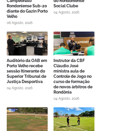
Campeonato
do Rondoniense
Rondoniense Sub-20
Social Clube
diante do Gazin Porto
04 Agosto, 2026
Velho
06 Agosto, 2026
Auditório da OAB em
Instrutor da CBF
Porto Velho recebe
Cláudio José
sessão Itinerante do
ministra aula de
Superior Tribunal de
Controle de Jogo no
Justiça Desportiva
curso de formação
de novos árbitros de
04 Agosto, 2026
Rondônia
04 Agosto, 2026