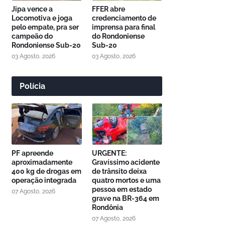
Jipa vence a
FFER abre
Locomotiva e joga
credenciamento de
pelo empate, pra ser
imprensa para final
campeão do
do Rondoniense
Rondoniense Sub-20
Sub-20
03 Agosto, 2026
03 Agosto, 2026
Polícia
PF apreende
URGENTE:
aproximadamente
Gravíssimo acidente
400 kg de drogas em
de trânsito deixa
operação integrada
quatro mortos e uma
pessoa em estado
07 Agosto, 2026
grave na BR-364 em
Rondônia
07 Agosto, 2026