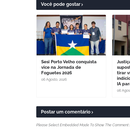
Você pode gostar
Sesi Porto Velho conquista
Justiç
vice na Jornada de
supos
Foguetes 2026
tirar 
indíc
06 Agosto, 2026
IA par
06 Agos
Postar um comentário
Please Select Embedded Mode To Show The Comment 