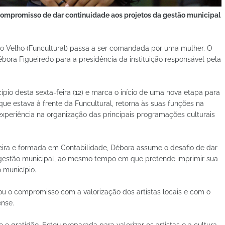
ompromisso de dar continuidade aos projetos da gestão municipal
o Velho (Funcultural) passa a ser comandada por uma mulher. O
bora Figueiredo para a presidência da instituição responsável pela
cípio desta sexta-feira (12) e marca o início de uma nova etapa para
ue estava à frente da Funcultural, retorna às suas funções na
experiência na organização das principais programações culturais
arreira e formada em Contabilidade, Débora assume o desafio de dar
a gestão municipal, ao mesmo tempo em que pretende imprimir sua
 município.
u o compromisso com a valorização dos artistas locais e com o
ense.
 gratidão. Estou preparada para valorizar os artistas e a cultura