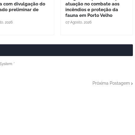
a com divulgação do
atuação no combate aos
tado preliminar de
incêndios e proteção da
fauna em Porto Velho
to, 2026
07 Agosto, 2026
System.
*
Próxima Postagem