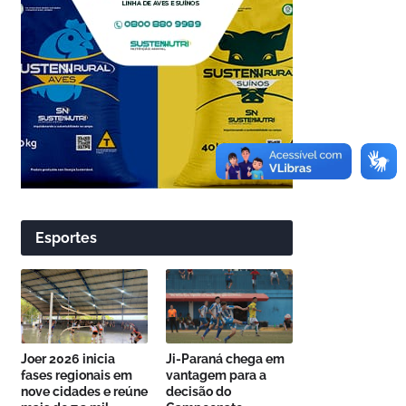
Esportes
Joer 2026 inicia
Ji-Paraná chega em
fases regionais em
vantagem para a
nove cidades e reúne
decisão do