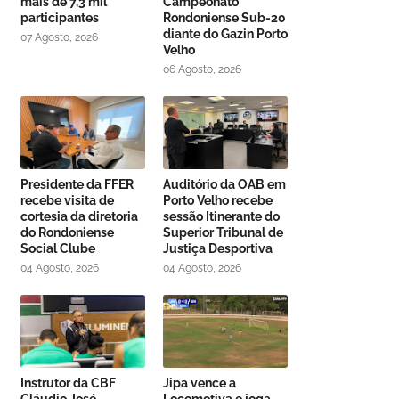
mais de 7,3 mil
Campeonato
participantes
Rondoniense Sub-20
diante do Gazin Porto
07 Agosto, 2026
Velho
06 Agosto, 2026
Presidente da FFER
Auditório da OAB em
recebe visita de
Porto Velho recebe
cortesia da diretoria
sessão Itinerante do
do Rondoniense
Superior Tribunal de
Social Clube
Justiça Desportiva
04 Agosto, 2026
04 Agosto, 2026
Instrutor da CBF
Jipa vence a