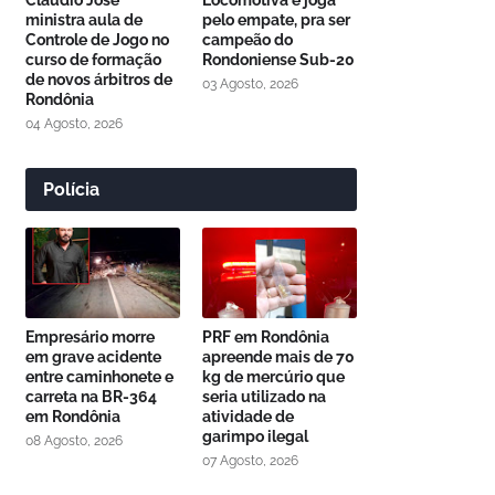
Cláudio José
Locomotiva e joga
ministra aula de
pelo empate, pra ser
Controle de Jogo no
campeão do
curso de formação
Rondoniense Sub-20
de novos árbitros de
03 Agosto, 2026
Rondônia
04 Agosto, 2026
Polícia
Empresário morre
PRF em Rondônia
em grave acidente
apreende mais de 70
entre caminhonete e
kg de mercúrio que
carreta na BR-364
seria utilizado na
em Rondônia
atividade de
garimpo ilegal
08 Agosto, 2026
07 Agosto, 2026