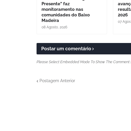
Presente” faz
avanç
monitoramento nas
resul
comunidades do Baixo
2026
Madeira
07 Agos
08 Agosto, 2026
Postar um comentário
Please Select Embedded Mode To Show The Comment 
Postagem Anterior