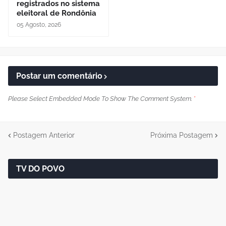
registrados no sistema
eleitoral de Rondônia
05 Agosto, 2026
Postar um comentário
Please Select Embedded Mode To Show The Comment System.
*
Postagem Anterior
Próxima Postagem
TV DO POVO