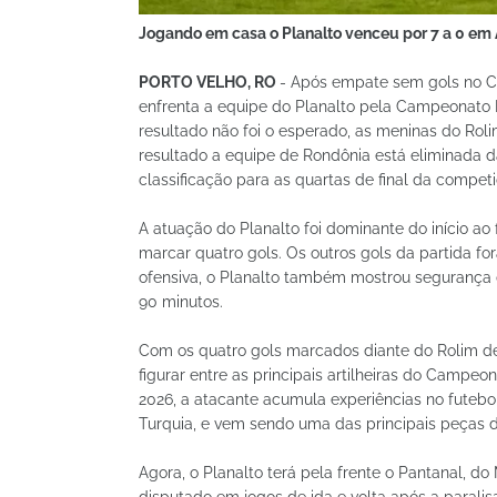
Jogando em casa o Planalto venceu por 7 a 0 em
PORTO VELHO, RO
- Após empate sem gols no Ca
enfrenta a equipe do Planalto pela Campeonato Br
resultado não foi o esperado, as meninas do Ro
resultado a equipe de Rondônia está eliminada d
classificação para as quartas de final da competi
A atuação do Planalto foi dominante do início ao
marcar quatro gols. Os outros gols da partida f
ofensiva, o Planalto também mostrou segurança 
90 minutos.
Com os quatro gols marcados diante do Rolim de
figurar entre as principais artilheiras do Campe
2026, a atacante acumula experiências no futebo
Turquia, e vem sendo uma das principais peças 
Agora, o Planalto terá pela frente o Pantanal, do
disputado em jogos de ida e volta após a paral