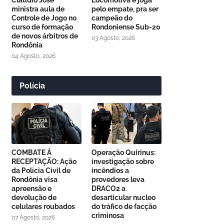
Cláudio José
Locomotiva e joga
ministra aula de
pelo empate, pra ser
Controle de Jogo no
campeão do
curso de formação
Rondoniense Sub-20
de novos árbitros de
03 Agosto, 2026
Rondônia
04 Agosto, 2026
Polícia
COMBATE À
Operação Quirinus:
RECEPTAÇÃO: Ação
investigação sobre
da Polícia Civil de
incêndios a
Rondônia visa
provedores leva
apreensão e
DRACO2 a
devolução de
desarticular nucleo
celulares roubados
do tráfico de facção
criminosa
07 Agosto, 2026