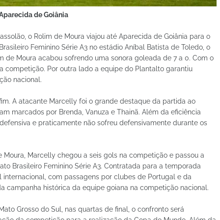
 Aparecida de Goiânia
ssolão, o Rolim de Moura viajou até Aparecida de Goiânia para o
asileiro Feminino Série A3 no estádio Aníbal Batista de Toledo, o
lim de Moura acabou sofrendo uma sonora goleada de 7 a 0. Com o
a competição. Por outra lado a equipe do Plantalto garantiu
ção nacional.
 fim. A atacante Marcelly foi o grande destaque da partida ao
oram marcados por Brenda, Vanuza e Thainã. Além da eficiência
defensiva e praticamente não sofreu defensivamente durante os
 Moura, Marcelly chegou a seis gols na competição e passou a
onato Brasileiro Feminino Série A3. Contratada para a temporada
l internacional, com passagens por clubes de Portugal e da
da campanha histórica da equipe goiana na competição nacional.
 Mato Grosso do Sul, nas quartas de final, o confronto será
isação da competição para a realização da Copa do Mundo. Além da