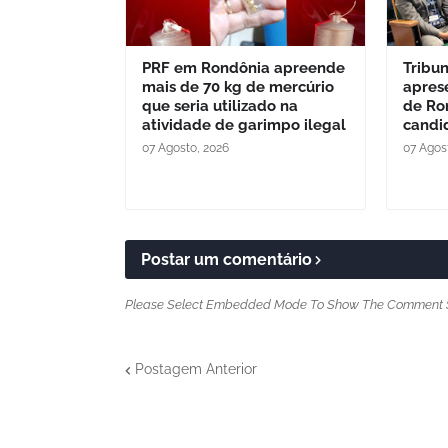
PRF em Rondônia apreende
Tribu
mais de 70 kg de mercúrio
aprese
que seria utilizado na
de Ro
atividade de garimpo ilegal
candi
07 Agosto, 2026
07 Agos
Postar um comentário
Please Select Embedded Mode To Show The Comment 
Postagem Anterior