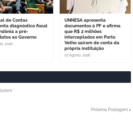
nal de Contas
UNNESA apresenta
nta diagnóstico fiscal
documentos à PF e afirma
ndônia a pré-
que R$ 2 milhões
datos ao Governo
interceptados em Porto
Velho saíram de conta da
to, 2026
própria instituição
07 Agosto, 2026
System.
*
Próxima Postagem