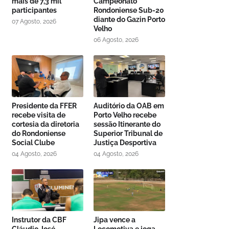
mais de 7,3 mil
Campeonato
participantes
Rondoniense Sub-20
diante do Gazin Porto
07 Agosto, 2026
Velho
06 Agosto, 2026
Presidente da FFER
Auditório da OAB em
recebe visita de
Porto Velho recebe
cortesia da diretoria
sessão Itinerante do
do Rondoniense
Superior Tribunal de
Social Clube
Justiça Desportiva
04 Agosto, 2026
04 Agosto, 2026
Instrutor da CBF
Jipa vence a