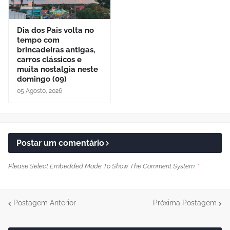
Dia dos Pais volta no
tempo com
brincadeiras antigas,
carros clássicos e
muita nostalgia neste
domingo (09)
05 Agosto, 2026
Postar um comentário
Please Select Embedded Mode To Show The Comment System.
*
Postagem Anterior
Próxima Postagem