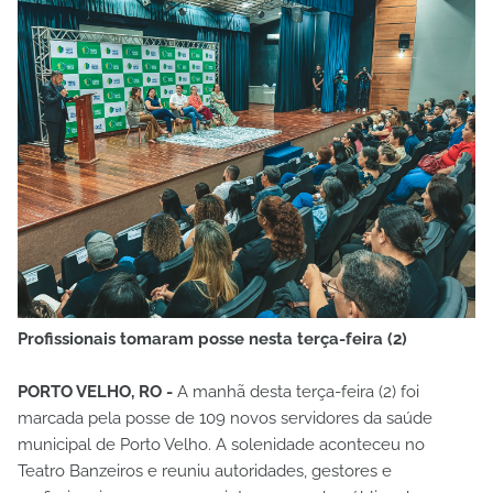
Profissionais tomaram posse nesta terça-feira (2)
PORTO VELHO, RO -
A manhã desta terça-feira (2) foi
marcada pela posse de 109 novos servidores da saúde
municipal de Porto Velho. A solenidade aconteceu no
Teatro Banzeiros e reuniu autoridades, gestores e