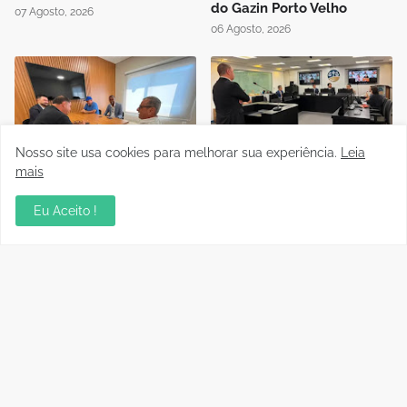
do Gazin Porto Velho
07 Agosto, 2026
06 Agosto, 2026
Nosso site usa cookies para melhorar sua experiência.
Leia
Presidente da FFER recebe
Auditório da OAB em Porto
mais
visita de cortesia da
Velho recebe sessão
diretoria do Rondoniense
Itinerante do Superior
Eu Aceito !
Social Clube
Tribunal de Justiça
Desportiva
04 Agosto, 2026
04 Agosto, 2026
Instrutor da CBF Cláudio
Jipa vence a Locomotiva e