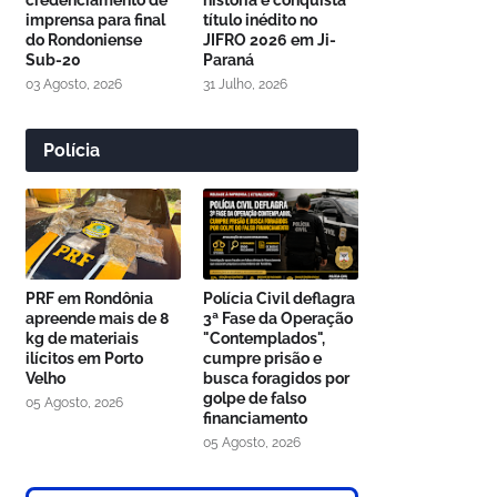
credenciamento de
história e conquista
imprensa para final
título inédito no
do Rondoniense
JIFRO 2026 em Ji-
Sub-20
Paraná
03 Agosto, 2026
31 Julho, 2026
Polícia
PRF em Rondônia
Polícia Civil deflagra
apreende mais de 8
3ª Fase da Operação
kg de materiais
"Contemplados",
ilícitos em Porto
cumpre prisão e
Velho
busca foragidos por
golpe de falso
05 Agosto, 2026
financiamento
05 Agosto, 2026