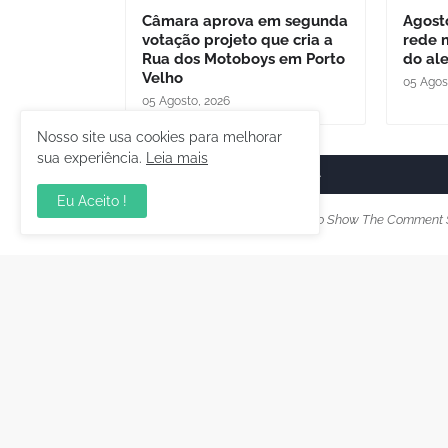
Câmara aprova em segunda
Agost
votação projeto que cria a
rede 
Rua dos Motoboys em Porto
do al
Velho
05 Agos
05 Agosto, 2026
Nosso site usa cookies para melhorar
sua experiência.
Leia mais
Postar um comentário
Eu Aceito !
Please Select Embedded Mode To Show The Comment 
Postagem Anterior