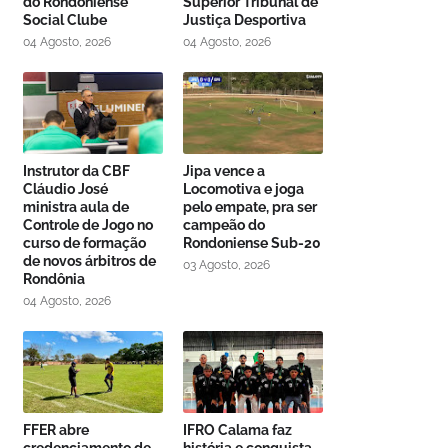
do Rondoniense
Superior Tribunal de
Social Clube
Justiça Desportiva
04 Agosto, 2026
04 Agosto, 2026
Instrutor da CBF
Jipa vence a
Cláudio José
Locomotiva e joga
ministra aula de
pelo empate, pra ser
Controle de Jogo no
campeão do
curso de formação
Rondoniense Sub-20
de novos árbitros de
03 Agosto, 2026
Rondônia
04 Agosto, 2026
FFER abre
IFRO Calama faz