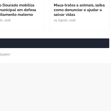
o Dourado mobiliza
Maus-tratos a animais, saiba
municipal em defesa
como denunciar e ajudar a
eitamento materno
salvar vidas
to, 2026
05 Agosto, 2026
System.
*
Próxima Postagem