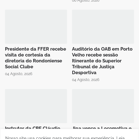
06 Agosto, 2026
Presidente da FFER recebe
Auditório da OAB em Porto
visita de cortesia da
Velho recebe sessão
diretoria do Rondoniense
Itinerante do Superior
Social Clube
Tribunal de Justiça
Desportiva
04 Agosto, 2026
04 Agosto, 2026
Instrutor da CBF Cláudio
Jipa vence a Locomotiva e
José ministra aula de
joga pelo empate, pra ser
Nosso site usa cookies para melhorar sua experiência.
Leia