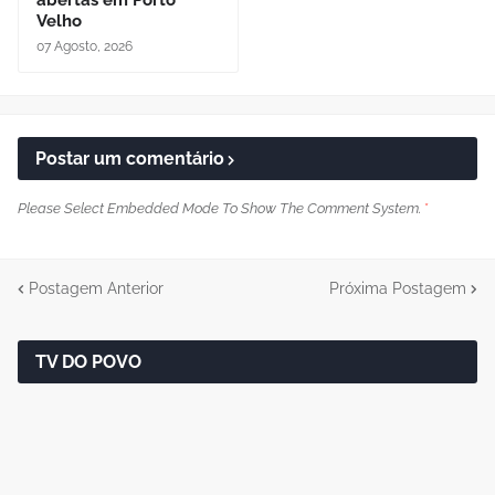
abertas em Porto
Velho
07 Agosto, 2026
Postar um comentário
Please Select Embedded Mode To Show The Comment System.
*
Postagem Anterior
Próxima Postagem
TV DO POVO