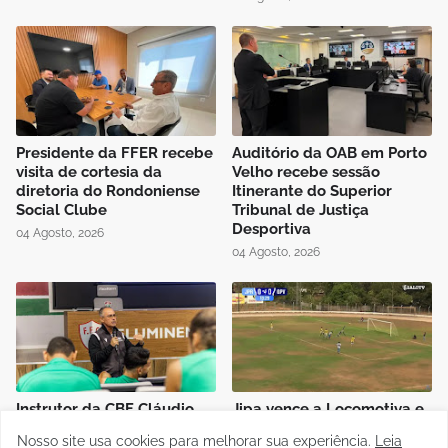
Presidente da FFER recebe
Auditório da OAB em Porto
visita de cortesia da
Velho recebe sessão
diretoria do Rondoniense
Itinerante do Superior
Social Clube
Tribunal de Justiça
Desportiva
04 Agosto, 2026
04 Agosto, 2026
Instrutor da CBF Cláudio
Jipa vence a Locomotiva e
José ministra aula de
joga pelo empate, pra ser
Nosso site usa cookies para melhorar sua experiência.
Leia
Controle de Jogo no curso
campeão do Rondoniense