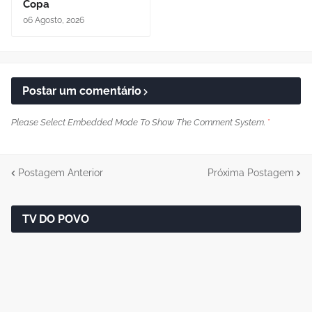
Copa
06 Agosto, 2026
Postar um comentário
Please Select Embedded Mode To Show The Comment System.
*
Postagem Anterior
Próxima Postagem
TV DO POVO