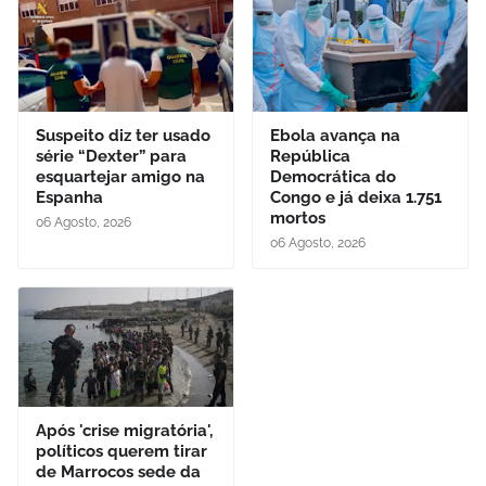
Suspeito diz ter usado
Ebola avança na
série “Dexter” para
República
esquartejar amigo na
Democrática do
Espanha
Congo e já deixa 1.751
mortos
06 Agosto, 2026
06 Agosto, 2026
Após 'crise migratória',
políticos querem tirar
de Marrocos sede da