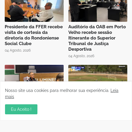
Presidente da FFER recebe
Auditório da OAB em Porto
visita de cortesia da
Velho recebe sessão
diretoria do Rondoniense
Itinerante do Superior
Social Clube
Tribunal de Justiça
Desportiva
04 Agosto, 2026
04 Agosto, 2026
Nosso site usa cookies para melhorar sua experiência.
Leia
mais
Instrutor da CBF Cláudio
Jipa vence a Locomotiva e
José ministra aula de
joga pelo empate, pra ser
Eu Aceito !
Controle de Jogo no curso
campeão do Rondoniense
de formação de novos
Sub-20
árbitros de Rondônia
03 Agosto, 2026
04 Agosto, 2026