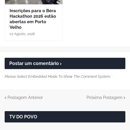
Inscrições para o Béra
Hackathon 2026 estão
abertas em Porto
Velho
07 Agosto, 2026
Postar um comentário
Please Select Embedded Mode To Show The Comment System.
*
Postagem Anterior
Próxima Postagem
TV DO POVO