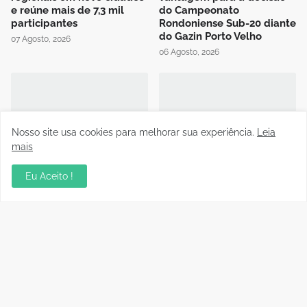
e reúne mais de 7,3 mil
do Campeonato
participantes
Rondoniense Sub-20 diante
do Gazin Porto Velho
07 Agosto, 2026
06 Agosto, 2026
Nosso site usa cookies para melhorar sua experiência.
Leia
mais
Presidente da FFER recebe
Auditório da OAB em Porto
visita de cortesia da
Velho recebe sessão
Eu Aceito !
diretoria do Rondoniense
Itinerante do Superior
Social Clube
Tribunal de Justiça
Desportiva
04 Agosto, 2026
04 Agosto, 2026