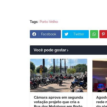
Tags:
Porto Velho
Facebook
Twitter
Você pode gostar
Câmara aprova em segunda
Agost
votação projeto que cria a
rede 
Rua dos Motoboys em Porto
do al