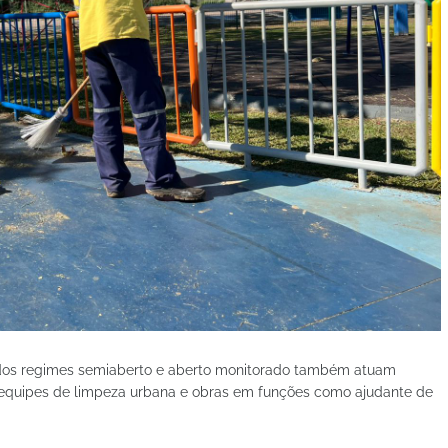
dos regimes semiaberto e aberto monitorado também atuam
o equipes de limpeza urbana e obras em funções como ajudante de