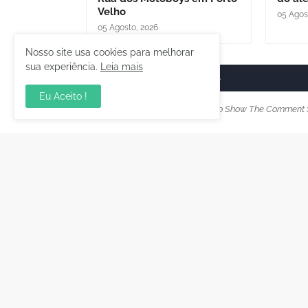
Velho
05 Agos
05 Agosto, 2026
Nosso site usa cookies para melhorar
sua experiência.
Leia mais
Postar um comentário
Eu Aceito !
Please Select Embedded Mode To Show The Comment 
Postagem Anterior
Copyright ©
2026
CADERNO DESTAQUE