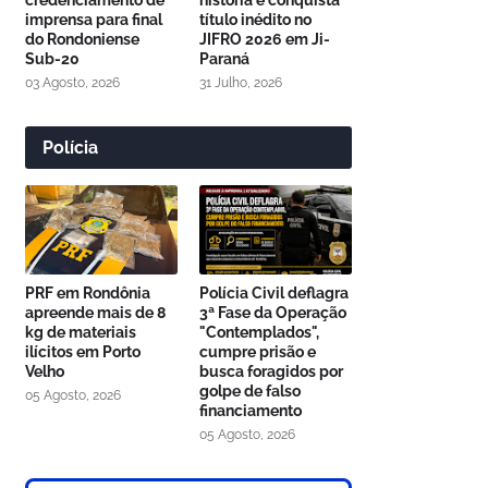
credenciamento de
história e conquista
imprensa para final
título inédito no
do Rondoniense
JIFRO 2026 em Ji-
Sub-20
Paraná
03 Agosto, 2026
31 Julho, 2026
Polícia
PRF em Rondônia
Polícia Civil deflagra
apreende mais de 8
3ª Fase da Operação
kg de materiais
"Contemplados",
ilícitos em Porto
cumpre prisão e
Velho
busca foragidos por
golpe de falso
05 Agosto, 2026
financiamento
05 Agosto, 2026