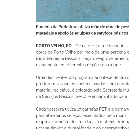
Parceria da Prefeitura utiliza mão de obra de pe
materiais e apoio às equipes de serviços básicos
PORTO VELHO, RO
- Cerca de 140 reeducandos a
obras de Porto Velho por meio de uma parceria co
iniciativa reúne ressocialização, reaproveitamen
diariamente em diferentes regiões da cidade.
Uma das frentes do programa acontece dentro d
produzem vassouras confeccionadas com garrafas
material reciclável é coletado pela Secretaria Mun
de Serviços Básicos (Sesb), e encaminhado para
Cada vassoura utiliza 17 garrafas PET e a dema
para atender os serviços executados pelo municí
reaproveitamento dos resíduos, o material produ
urbana devido à durabilidade e ao desempenho no