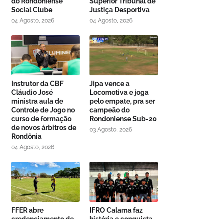
do Rondoniense
Superior Tribunal de
Social Clube
Justiça Desportiva
04 Agosto, 2026
04 Agosto, 2026
Instrutor da CBF
Jipa vence a
Cláudio José
Locomotiva e joga
ministra aula de
pelo empate, pra ser
Controle de Jogo no
campeão do
curso de formação
Rondoniense Sub-20
de novos árbitros de
03 Agosto, 2026
Rondônia
04 Agosto, 2026
FFER abre
IFRO Calama faz