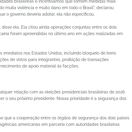
dades brasileiras e incentivamos que tomem medidas mais
o muita violência e muito dano em todo o Brasil", declarou.
e o governo deveria adotar, ela não especificou.
, disse ela. Ela citou ainda operações conjuntas entre os dois
ocaína foram apreendidas no último ano em ações realizadas em
s imediatos nos Estados Unidos, incluindo bloqueio de bens
ções de vistos para integrantes, proibição de transações
rnecimento de apoio material às facções.
uer relação com as eleições presidenciais brasileiras de 2026.
 ser o seu próximo presidente. Nossa prioridade é a segurança dos
e que a cooperação entre os órgãos de segurança dos dois países
agências americanas em parceria com autoridades brasileiras.