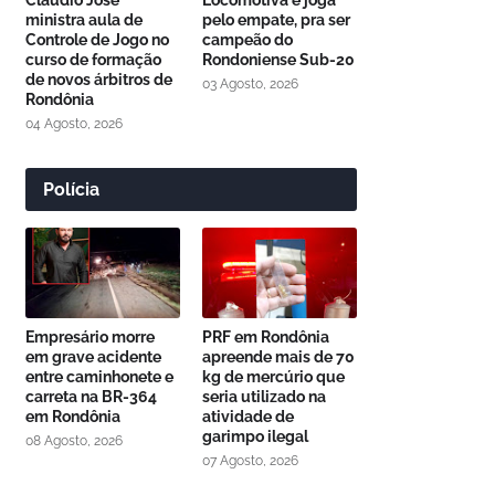
Cláudio José
Locomotiva e joga
ministra aula de
pelo empate, pra ser
Controle de Jogo no
campeão do
curso de formação
Rondoniense Sub-20
de novos árbitros de
03 Agosto, 2026
Rondônia
04 Agosto, 2026
Polícia
Empresário morre
PRF em Rondônia
em grave acidente
apreende mais de 70
entre caminhonete e
kg de mercúrio que
carreta na BR-364
seria utilizado na
em Rondônia
atividade de
garimpo ilegal
08 Agosto, 2026
07 Agosto, 2026