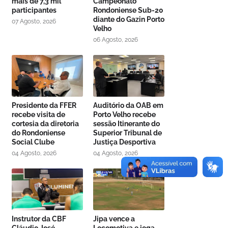
mais de 7,3 mil
Campeonato
participantes
Rondoniense Sub-20
diante do Gazin Porto
07 Agosto, 2026
Velho
06 Agosto, 2026
Presidente da FFER
Auditório da OAB em
recebe visita de
Porto Velho recebe
cortesia da diretoria
sessão Itinerante do
do Rondoniense
Superior Tribunal de
Social Clube
Justiça Desportiva
04 Agosto, 2026
04 Agosto, 2026
Instrutor da CBF
Jipa vence a