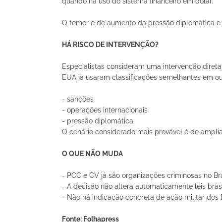
quando há uso do sistema financeiro em dólar.
O temor é de aumento da pressão diplomática e 
HÁ RISCO DE INTERVENÇÃO?
Especialistas consideram uma intervenção dire
EUA já usaram classificações semelhantes em outr
- sanções
- operações internacionais
- pressão diplomática
O cenário considerado mais provável é de amplia
O QUE NÃO MUDA
- PCC e CV já são organizações criminosas no Bra
- A decisão não altera automaticamente leis brasi
- Não há indicação concreta de ação militar dos
Fonte: Folhapress