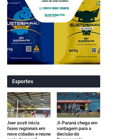
Esportes
Joer 2026 inicia
Ji-Paraná chega em
fases regionais em
vantagem para a
nove cidades e reúne
decisão do