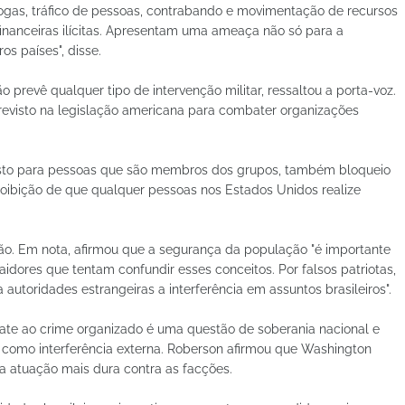
drogas, tráfico de pessoas, contrabando e movimentação de recursos
s financeiras ilícitas. Apresentam uma ameaça não só para a
s países", disse.
 prevê qualquer tipo de intervenção militar, ressaltou a porta-voz.
revisto na legislação americana para combater organizações
visto para pessoas que são membros dos grupos, também bloqueio
roibição de que qualquer pessoas nos Estados Unidos realize
ão. Em nota, afirmou que a segurança da população "é importante
idores que tentam confundir esses conceitos. Por falsos patriotas,
utoridades estrangeiras a interferência em assuntos brasileiros".
te ao crime organizado é uma questão de soberania nacional e
as como interferência externa. Roberson afirmou que Washington
a atuação mais dura contra as facções.