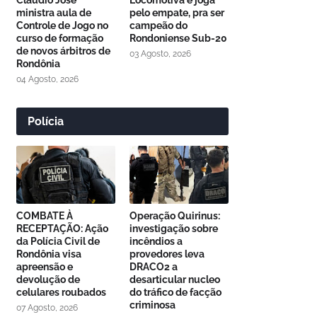
Cláudio José
Locomotiva e joga
ministra aula de
pelo empate, pra ser
Controle de Jogo no
campeão do
curso de formação
Rondoniense Sub-20
de novos árbitros de
03 Agosto, 2026
Rondônia
04 Agosto, 2026
Polícia
COMBATE À
Operação Quirinus:
RECEPTAÇÃO: Ação
investigação sobre
da Polícia Civil de
incêndios a
Rondônia visa
provedores leva
apreensão e
DRACO2 a
devolução de
desarticular nucleo
celulares roubados
do tráfico de facção
criminosa
07 Agosto, 2026