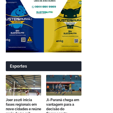
Esportes
Joer 2026 inicia
Ji-Paraná chega em
fases regionais em
vantagem para a
nove cidades e reúne
decisão do