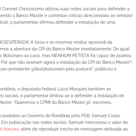
 Coronel Chrisóstomo utilizou suas redes sociais para defender a
endo o Banco Master e contestar críticas direcionadas ao senador
ficial, o parlamentar afirmou defender a instalação de uma
DESESPERADA! A farsa e os mesmos modus operandi da
mos a abertura da CPI do Banco Master imediatamente. De igual
kar Bolsonaro ao caso, mas NENHUM PETISTA foi capaz de assinou
al. Por que não assinam agora a instalação da CPI do Banco Master?
ro presidente @flaviobolsonaro pela postura!”, publicou o
ondônia, o deputado federal Lúcio Mosquini também se
 sociais, o parlamentar limitou-se a defender a instalação de
aster. “Queremos a CPMI do Banco Master já”, escreveu.
-candidato ao Governo de Rondônia pelo PSB, Samuel Costa,
. Em publicação nas redes sociais, Samuel mencionou o valor de
el Vorcaro
, além de reproduzir trecho de mensagem atribuída ao