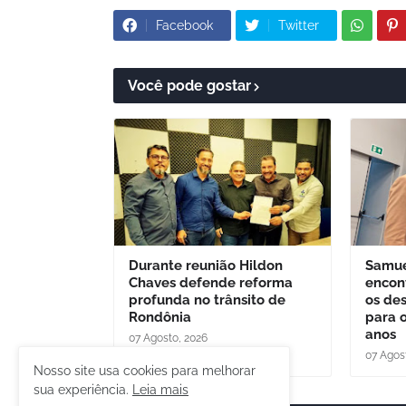
Facebook
Twitter
Você pode gostar
Durante reunião Hildon
Samue
Chaves defende reforma
encon
profunda no trânsito de
os de
Rondônia
para 
anos
07 Agosto, 2026
07 Agos
Nosso site usa cookies para melhorar
sua experiência.
Leia mais