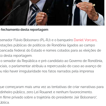
 o fechamento desta reportagem
senador Flávio Bolsonaro (PL-RJ) e o banqueiro
Daniel Vorcaro
,
estações públicas de políticos de Rondônia ligados ao campo
bancada federal do Estado e nomes cotados para as eleições de
to desta reportagem.
 o senador da República e pré-candidato ao Governo de Rondônia,
ciais, o parlamentar atribuiu a repercussão do caso ao avanço de
mou não haver irregularidade nos fatos narrados pela imprensa
 que começaram mais uma vez as tentativas de criar narrativas para
 dinheiro público, zero Lei Rouanet e nenhum favorecimento.
filme privado sobre a trajetória do presidente Jair Bolsonaro”,
blica.