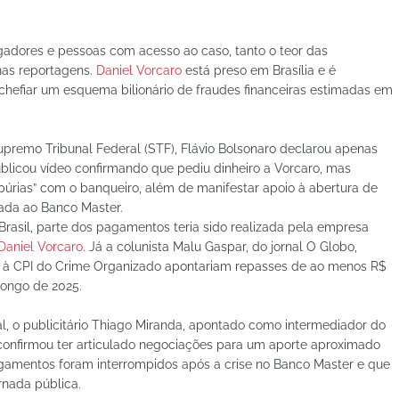
gadores e pessoas com acesso ao caso, tanto o teor das
nas reportagens.
Daniel Vorcaro
está preso em Brasília e é
 chefiar um esquema bilionário de fraudes financeiras estimadas em
Supremo Tribunal Federal (STF), Flávio Bolsonaro declarou apenas
publicou vídeo confirmando que pediu dinheiro a Vorcaro, mas
púrias” com o banqueiro, além de manifestar apoio à abertura de
ada ao Banco Master.
rasil, parte dos pagamentos teria sido realizada pela empresa
Daniel Vorcaro
. Já a colunista Malu Gaspar, do jornal O Globo,
s à CPI do Crime Organizado apontariam repasses de ao menos R$
longo de 2025.
l, o publicitário Thiago Miranda, apontado como intermediador do
 confirmou ter articulado negociações para um aporte aproximado
agamentos foram interrompidos após a crise no Banco Master e que
rnada pública.