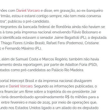
ilhões com
Daniel Vorcaro
e disse, em gravação, ao ex-banqueiro
 ‘Irmão, estou e estarei contigo sempre, não tem meia conversa
ra’”, publicou o pré-candidato.
ntegrantes da bancada federal de Rondônia ainda não haviam se
s à tona pela imprensa nacional envolvendo Flávio Bolsonaro e
 identificada estavam o senador Jaime Bagattoli (PL), a deputada
s Thiago Flores (União Brasil), Rafael Fera (Podemos), Cristiane
l) e Fernando Máximo (PL).
a, além de Samuel Costa e Marcos Rogério, também não havia
hamento desta reportagem, por parte de Adaílton Fúria (PSD),
ntados como pré-candidatos ao Palácio Rio Madeira.
rtal Intercept Brasil e da imprensa nacional divulgarem
naro e
Daniel Vorcaro
. Segundo as informações publicadas, o
a financiar um filme sobre a trajetória do ex-presidente Jair
o teria desembolsado aproximadamente R$ 61 milhões para a
, entre fevereiro e maio de 2025, por meio de operações que,
 fundo nos Estados Unidos ligado a um aliado do ex-deputado