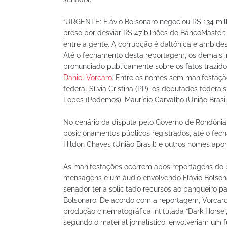
“URGENTE: Flávio Bolsonaro negociou R$ 134 m
preso por desviar R$ 47 bilhões do BancoMaster:
entre a gente. A corrupção é daltônica e ambidest
Até o fechamento desta reportagem, os demais i
pronunciado publicamente sobre os fatos trazido
Daniel Vorcaro
. Entre os nomes sem manifestação
federal Sílvia Cristina (PP), os deputados federai
Lopes (Podemos), Maurício Carvalho (União Brasi
No cenário da disputa pelo Governo de Rondôni
posicionamentos públicos registrados, até o fec
Hildon Chaves (União Brasil) e outros nomes apo
As manifestações ocorrem após reportagens do po
mensagens e um áudio envolvendo Flávio Bolso
senador teria solicitado recursos ao banqueiro par
Bolsonaro. De acordo com a reportagem, Vorcar
produção cinematográfica intitulada “Dark Horse”
segundo o material jornalístico, envolveriam um