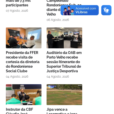
mais de 7,3 mil
Campeonato
participantes
Rondoniense Sub-20
diante do Gazin Porto
07 Agosto, 2026
Velho
06 Agosto, 2026
Presidente da FFER
Auditório da OAB em
recebe visita de
Porto Velho recebe
cortesia da diretoria
sessão Itinerante do
do Rondoniense
Superior Tribunal de
Social Clube
Justiça Desportiva
04 Agosto, 2026
04 Agosto, 2026
Instrutor da CBF
Jipa vence a