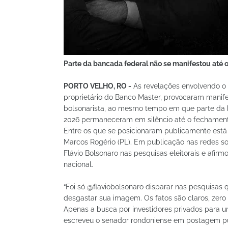
Parte da bancada federal não se manifestou até
PORTO VELHO, RO -
As revelações envolvendo o 
proprietário do Banco Master, provocaram manif
bolsonarista, ao mesmo tempo em que parte da 
2026 permaneceram em silêncio até o fechamen
Entre os que se posicionaram publicamente está
Marcos Rogério (PL). Em publicação nas redes so
Flávio Bolsonaro nas pesquisas eleitorais e afir
nacional.
“Foi só @flaviobolsonaro disparar nas pesquisas
desgastar sua imagem. Os fatos são claros, zero
Apenas a busca por investidores privados para um 
escreveu o senador rondoniense em postagem pú