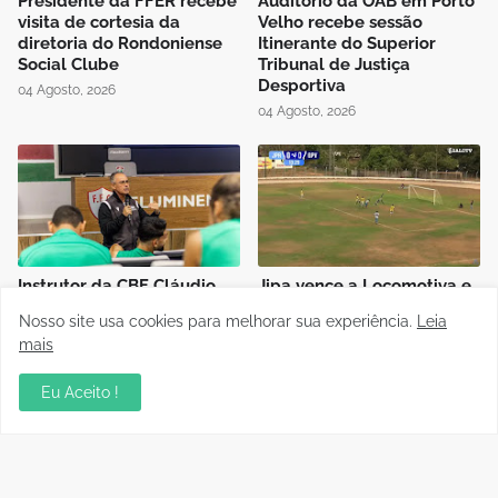
Presidente da FFER recebe
Auditório da OAB em Porto
visita de cortesia da
Velho recebe sessão
diretoria do Rondoniense
Itinerante do Superior
Social Clube
Tribunal de Justiça
Desportiva
04 Agosto, 2026
04 Agosto, 2026
Instrutor da CBF Cláudio
Jipa vence a Locomotiva e
José ministra aula de
joga pelo empate, pra ser
Nosso site usa cookies para melhorar sua experiência.
Leia
Controle de Jogo no curso
campeão do Rondoniense
mais
de formação de novos
Sub-20
árbitros de Rondônia
03 Agosto, 2026
Eu Aceito !
04 Agosto, 2026
Polícia