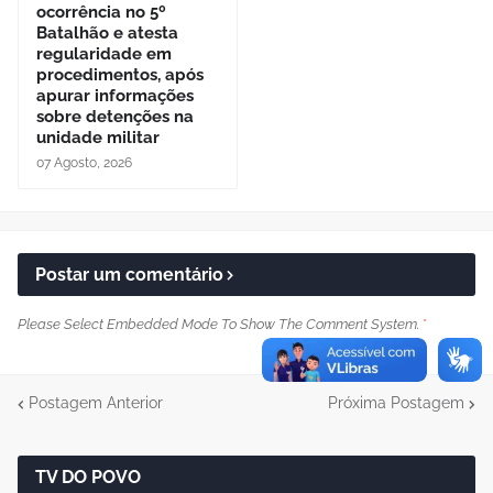
ocorrência no 5º
Batalhão e atesta
regularidade em
procedimentos, após
apurar informações
sobre detenções na
unidade militar
07 Agosto, 2026
Postar um comentário
Please Select Embedded Mode To Show The Comment System.
*
Postagem Anterior
Próxima Postagem
TV DO POVO