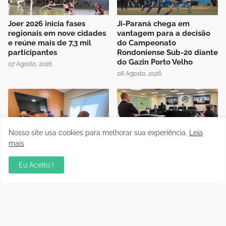
Joer 2026 inicia fases
Ji-Paraná chega em
regionais em nove cidades
vantagem para a decisão
e reúne mais de 7,3 mil
do Campeonato
participantes
Rondoniense Sub-20 diante
do Gazin Porto Velho
07 Agosto, 2026
06 Agosto, 2026
Nosso site usa cookies para melhorar sua experiência.
Leia
mais
Presidente da FFER recebe
Auditório da OAB em Porto
visita de cortesia da
Velho recebe sessão
Eu Aceito !
diretoria do Rondoniense
Itinerante do Superior
Social Clube
Tribunal de Justiça
Desportiva
04 Agosto, 2026
04 Agosto, 2026