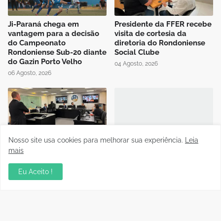
Ji-Paraná chega em
Presidente da FFER recebe
vantagem para a decisão
visita de cortesia da
do Campeonato
diretoria do Rondoniense
Rondoniense Sub-20 diante
Social Clube
do Gazin Porto Velho
04 Agosto, 2026
06 Agosto, 2026
Nosso site usa cookies para melhorar sua experiência.
Leia
Auditório da OAB em Porto
Instrutor da CBF Cláudio
mais
Velho recebe sessão
José ministra aula de
Itinerante do Superior
Controle de Jogo no curso
Eu Aceito !
Tribunal de Justiça
de formação de novos
Desportiva
árbitros de Rondônia
04 Agosto, 2026
04 Agosto, 2026