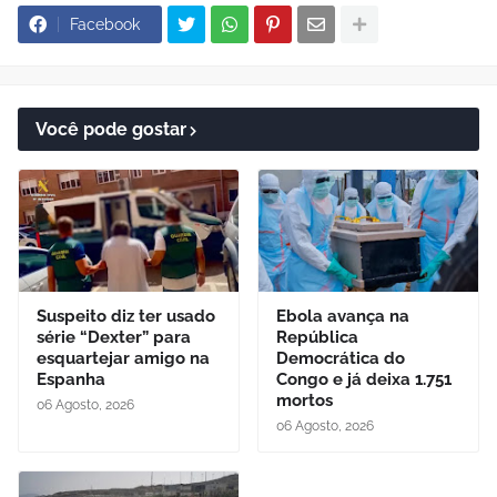
Facebook
Você pode gostar
Suspeito diz ter usado
Ebola avança na
série “Dexter” para
República
esquartejar amigo na
Democrática do
Espanha
Congo e já deixa 1.751
mortos
06 Agosto, 2026
06 Agosto, 2026