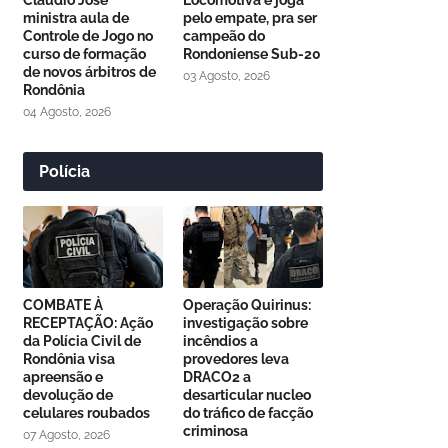
Cláudio José
Locomotiva e joga
ministra aula de
pelo empate, pra ser
Controle de Jogo no
campeão do
curso de formação
Rondoniense Sub-20
de novos árbitros de
03 Agosto, 2026
Rondônia
04 Agosto, 2026
Polícia
COMBATE À
Operação Quirinus:
RECEPTAÇÃO: Ação
investigação sobre
da Polícia Civil de
incêndios a
Rondônia visa
provedores leva
apreensão e
DRACO2 a
devolução de
desarticular nucleo
celulares roubados
do tráfico de facção
criminosa
07 Agosto, 2026