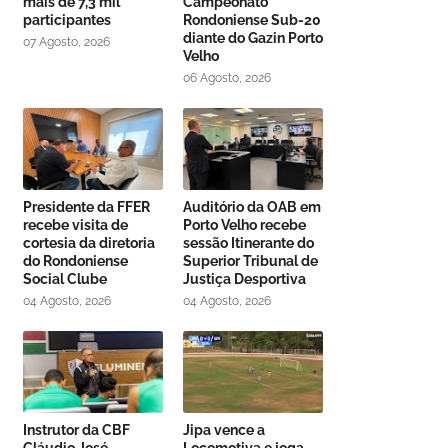
mais de 7,3 mil
Campeonato
participantes
Rondoniense Sub-20
diante do Gazin Porto
07 Agosto, 2026
Velho
06 Agosto, 2026
Presidente da FFER
Auditório da OAB em
recebe visita de
Porto Velho recebe
cortesia da diretoria
sessão Itinerante do
do Rondoniense
Superior Tribunal de
Social Clube
Justiça Desportiva
04 Agosto, 2026
04 Agosto, 2026
Instrutor da CBF
Jipa vence a