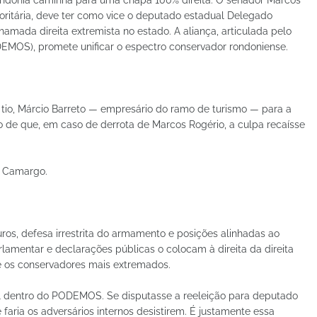
ndônia caminha para uma chapa 100% direita. O senador Marcos
oritária, deve ter como vice o deputado estadual Delegado
ada direita extremista no estado. A aliança, articulada pelo
DEMOS), promete unificar o espectro conservador rondoniense.
io tio, Márcio Barreto — empresário do ramo de turismo — para a
 de que, em caso de derrota de Marcos Rogério, a culpa recaísse
o Camargo.
os, defesa irrestrita do armamento e posições alinhadas ao
rlamentar e declarações públicas o colocam à direita da direita
re os conservadores mais extremados.
l dentro do PODEMOS. Se disputasse a reeleição para deputado
faria os adversários internos desistirem. É justamente essa