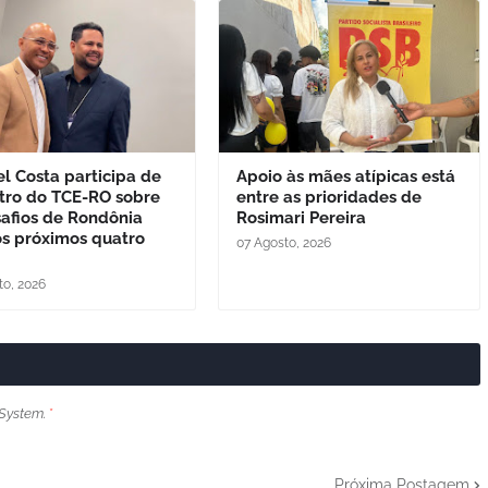
l Costa participa de
Apoio às mães atípicas está
tro do TCE-RO sobre
entre as prioridades de
safios de Rondônia
Rosimari Pereira
os próximos quatro
07 Agosto, 2026
to, 2026
System.
*
Próxima Postagem