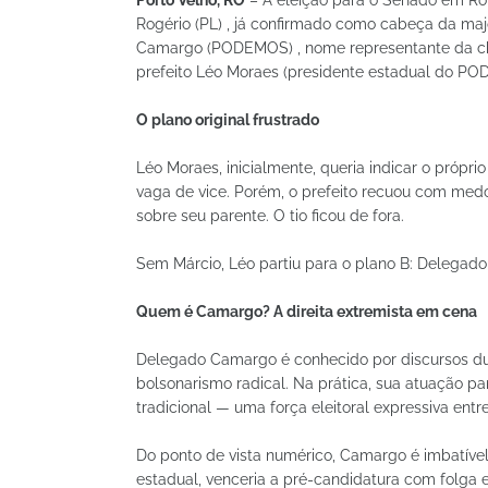
Porto Velho, RO
– A eleição para o Senado em Ro
Rogério (PL) , já confirmado como cabeça da maj
Camargo (PODEMOS) , nome representante da cham
prefeito Léo Moraes (presidente estadual do PO
O plano original frustrado
Léo Moraes, inicialmente, queria indicar o própr
vaga de vice. Porém, o prefeito recuou com medo
sobre seu parente. O tio ficou de fora.
Sem Márcio, Léo partiu para o plano B: Delegad
Quem é Camargo? A direita extremista em cena
Delegado Camargo é conhecido por discursos dur
bolsonarismo radical. Na prática, sua atuação pa
tradicional — uma força eleitoral expressiva ent
Do ponto de vista numérico, Camargo é imbatíve
estadual, venceria a pré-candidatura com folga e 