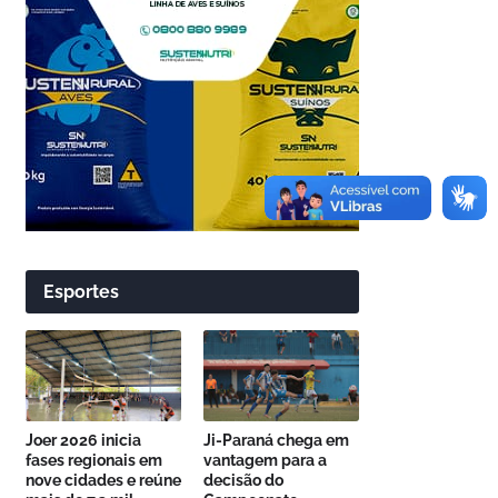
Esportes
Joer 2026 inicia
Ji-Paraná chega em
fases regionais em
vantagem para a
nove cidades e reúne
decisão do