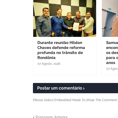
Durante reunião Hildon
Samue
Chaves defende reforma
encon
profunda no trânsito de
os de
Rondônia
para 
anos
07 Agosto, 2026
07 Agos
Postar um comentário
Please Select Embedded Mode To Show The Comment 
Postagem Anterior