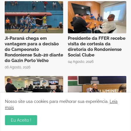
Ji-Paraná chega em
Presidente da FFER recebe
vantagem para a decisão
visita de cortesia da
do Campeonato
diretoria do Rondoniense
Rondoniense Sub-20 diante
Social Clube
do Gazin Porto Velho
04 Agosto, 2026
06 Agosto, 2026
Nosso site usa cookies para melhorar sua experiência.
Leia
mais
Auditório da OAB em Porto
Instrutor da CBF Cláudio
Velho recebe sessão
José ministra aula de
Eu Aceito !
Itinerante do Superior
Controle de Jogo no curso
Tribunal de Justiça
de formação de novos