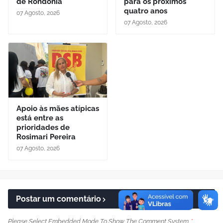
de Rondônia
para os próximos
quatro anos
07 Agosto, 2026
07 Agosto, 2026
Apoio às mães atípicas
está entre as
prioridades de
Rosimari Pereira
07 Agosto, 2026
Postar um comentário
Please Select Embedded Mode To Show The Comment System.
*