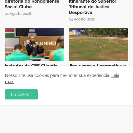
diretoria do Rondoniense
Itinerante do Superior
Social Clube
Tribunal de Justiça
Desportiva
04 Agosto, 2026
04 Agosto, 2026
Instrutor da CBF Cláudio
Jipa vence a Locomotiva e
José ministra aula de
joga pelo empate, pra ser
Nosso site usa cookies para melhorar sua experiência.
Leia
Controle de Jogo no curso
campeão do Rondoniense
mais
de formação de novos
Sub-20
árbitros de Rondônia
03 Agosto, 2026
Eu Aceito !
04 Agosto, 2026
Polícia