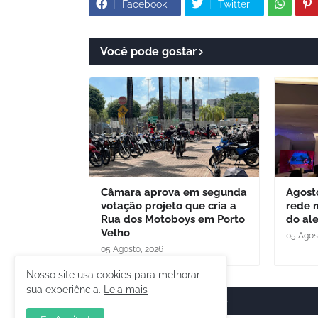
Facebook
Twitter
Você pode gostar
Câmara aprova em segunda
Agost
votação projeto que cria a
rede 
Rua dos Motoboys em Porto
do al
Velho
05 Agos
05 Agosto, 2026
Nosso site usa cookies para melhorar
sua experiência.
Leia mais
Postar um comentário