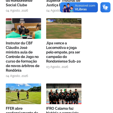
do Rondoniense
Superior Tribunal de
Social Clube
Justiça Desportiva
04 Agosto, 2026
04 Agosto, 2026
Instrutor da CBF
Jipa vence a
Cláudio José
Locomotiva e joga
ministra aula de
pelo empate, pra ser
Controle de Jogo no
campeão do
curso de formação
Rondoniense Sub-20
de novos árbitros de
03 Agosto, 2026
Rondônia
04 Agosto, 2026
FFER abre
IFRO Calama faz