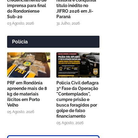
credenciamento de
história e conquista
imprensa para final
título inédito no
do Rondoniense
JIFRO 2026 em Ji-
Sub-20
Paraná
03 Agosto, 2026
31 Julho, 2026
Polícia
PRF em Rondônia
Polícia Civil deflagra
apreende mais de 8
3ª Fase da Operação
kg de materiais
"Contemplados",
ilícitos em Porto
cumpre prisão e
Velho
busca foragidos por
golpe de falso
05 Agosto, 2026
financiamento
05 Agosto, 2026