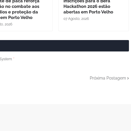
te de paca reforça
Inscrições para o Béra
ão no combate aos
Hackathon 2026 estão
dios e proteção da
abertas em Porto Velho
 em Porto Velho
07 Agosto, 2026
to, 2026
System.
*
Próxima Postagem