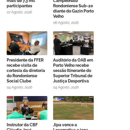
mais de 7,3 mil
Campeonato
participantes
Rondoniense Sub-20
diante do Gazin Porto
07 Agosto, 2026
Velho
06 Agosto, 2026
Presidente da FFER
Auditório da OAB em
recebe visita de
Porto Velho recebe
cortesia da diretoria
sessão Itinerante do
do Rondoniense
Superior Tribunal de
Social Clube
Justiça Desportiva
04 Agosto, 2026
04 Agosto, 2026
Instrutor da CBF
Jipa vence a