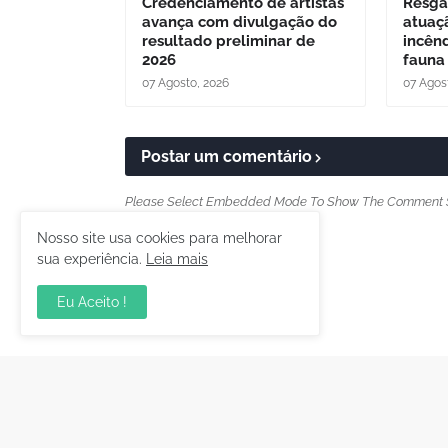
Credenciamento de artistas
Resga
avança com divulgação do
atuaç
resultado preliminar de
incên
2026
fauna
07 Agosto, 2026
07 Agos
Postar um comentário
Please Select Embedded Mode To Show The Comment 
Nosso site usa cookies para melhorar
sua experiência.
Leia mais
Postagem Anterior
Eu Aceito !