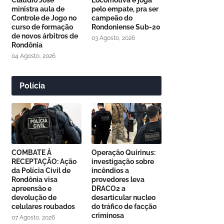
Cláudio José
Locomotiva e joga
ministra aula de
pelo empate, pra ser
Controle de Jogo no
campeão do
curso de formação
Rondoniense Sub-20
de novos árbitros de
03 Agosto, 2026
Rondônia
04 Agosto, 2026
Polícia
COMBATE À
Operação Quirinus:
RECEPTAÇÃO: Ação
investigação sobre
da Polícia Civil de
incêndios a
Rondônia visa
provedores leva
apreensão e
DRACO2 a
devolução de
desarticular nucleo
celulares roubados
do tráfico de facção
criminosa
07 Agosto, 2026