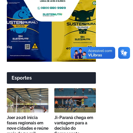
Esportes
Joer 2026 inicia
Ji-Paraná chega em
fases regionais em
vantagem para a
nove cidades e reúne
decisão do