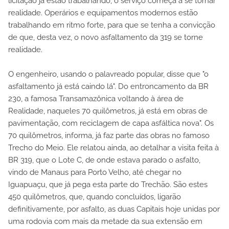
licitação já estão trabalhando, o serviço começa a se tornar
realidade. Operários e equipamentos modernos estão
trabalhando em ritmo forte, para que se tenha a convicção
de que, desta vez, o novo asfaltamento da 319 se torne
realidade.
O engenheiro, usando o palavreado popular, disse que "o
asfaltamento já está caindo lá". Do entroncamento da BR
230, a famosa Transamazônica voltando à área de
Realidade, naqueles 70 quilômetros, já está em obras de
pavimentação, com reciclagem de capa asfáltica nova". Os
70 quilômetros, informa, já faz parte das obras no famoso
Trecho do Meio. Ele relatou ainda, ao detalhar a visita feita à
BR 319, que o Lote C, de onde estava parado o asfalto,
vindo de Manaus para Porto Velho, até chegar no
Iguapuaçu, que já pega esta parte do Trechão. São estes
450 quilômetros, que, quando concluídos, ligarão
definitivamente, por asfalto, as duas Capitais hoje unidas por
uma rodovia com mais da metade da sua extensão em