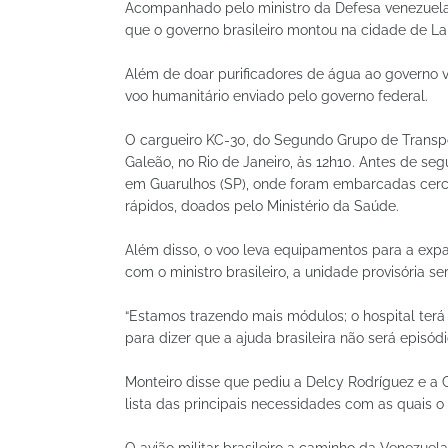
Acompanhado pelo ministro da Defesa venezuelan
que o governo brasileiro montou na cidade de La 
Além de doar purificadores de água ao governo ve
voo humanitário enviado pelo governo federal.
O cargueiro KC-30, do Segundo Grupo de Transpor
Galeão, no Rio de Janeiro, às 12h10. Antes de se
em Guarulhos (SP), onde foram embarcadas cerca
rápidos, doados pelo Ministério da Saúde.
Além disso, o voo leva equipamentos para a ex
com o ministro brasileiro, a unidade provisória se
“Estamos trazendo mais módulos; o hospital ter
para dizer que a ajuda brasileira não será episódi
Monteiro disse que pediu a Delcy Rodríguez e a 
lista das principais necessidades com as quais o 
O avião militar brasileiro a caminho da Venezuel