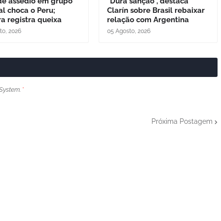
de assédio em grupo
"Dura sanção", destaca
al choca o Peru;
Clarín sobre Brasil rebaixar
a registra queixa
relação com Argentina
to, 2026
05 Agosto, 2026
System.
*
Próxima Postagem