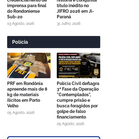
credenciamento de
história e conquista
imprensa para final
título inédito no
do Rondoniense
JIFRO 2026 em Ji-
Sub-20
Paraná
03 Agosto, 2026
31 Julho, 2026
Polícia
PRF em Rondônia
Polícia Civil deflagra
apreende mais de 8
3ª Fase da Operação
kg de materiais
"Contemplados",
ilícitos em Porto
cumpre prisão e
Velho
busca foragidos por
golpe de falso
05 Agosto, 2026
financiamento
05 Agosto, 2026