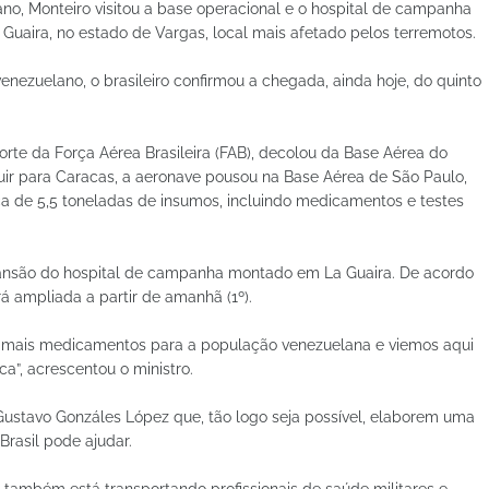
o, Monteiro visitou a base operacional e o hospital de campanha
Guaira, no estado de Vargas, local mais afetado pelos terremotos.
nezuelano, o brasileiro confirmou a chegada, ainda hoje, do quinto
te da Força Aérea Brasileira (FAB), decolou da Base Aérea do
guir para Caracas, a aeronave pousou na Base Aérea de São Paulo,
 de 5,5 toneladas de insumos, incluindo medicamentos e testes
pansão do hospital de campanha montado em La Guaira. De acordo
rá ampliada a partir de amanhã (1º).
á mais medicamentos para a população venezuelana e viemos aqui
ca”, acrescentou o ministro.
Gustavo Gonzáles López que, tão logo seja possível, elaborem uma
Brasil pode ajudar.
a também está transportando profissionais de saúde militares e