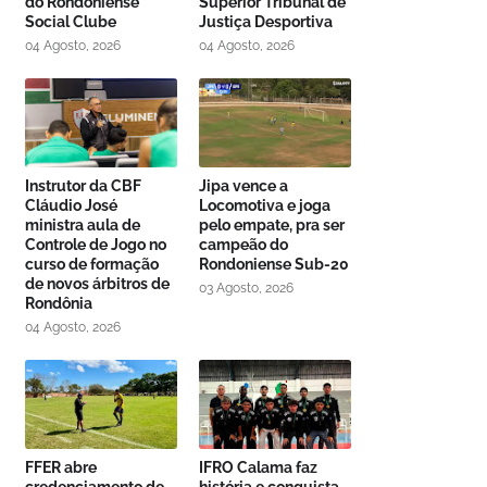
do Rondoniense
Superior Tribunal de
Social Clube
Justiça Desportiva
04 Agosto, 2026
04 Agosto, 2026
Instrutor da CBF
Jipa vence a
Cláudio José
Locomotiva e joga
ministra aula de
pelo empate, pra ser
Controle de Jogo no
campeão do
curso de formação
Rondoniense Sub-20
de novos árbitros de
03 Agosto, 2026
Rondônia
04 Agosto, 2026
FFER abre
IFRO Calama faz