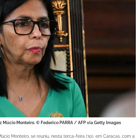
iz Múcio Monteiro. © Federico PARRA / AFP via Getty Images
úcio Monteiro, se reuniu, nesta terça-feira (30), em Caracas, com a