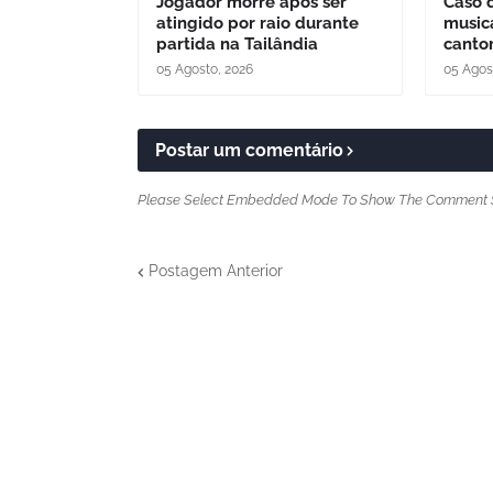
Jogador morre após ser
Caso 
atingido por raio durante
music
partida na Tailândia
cantor
05 Agosto, 2026
05 Agos
Postar um comentário
Please Select Embedded Mode To Show The Comment 
Postagem Anterior