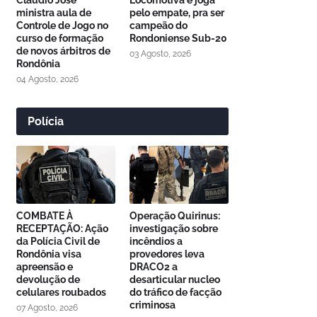
Cláudio José
Locomotiva e joga
ministra aula de
pelo empate, pra ser
Controle de Jogo no
campeão do
curso de formação
Rondoniense Sub-20
de novos árbitros de
03 Agosto, 2026
Rondônia
04 Agosto, 2026
Polícia
COMBATE À
Operação Quirinus:
RECEPTAÇÃO: Ação
investigação sobre
da Polícia Civil de
incêndios a
Rondônia visa
provedores leva
apreensão e
DRACO2 a
devolução de
desarticular nucleo
celulares roubados
do tráfico de facção
criminosa
07 Agosto, 2026