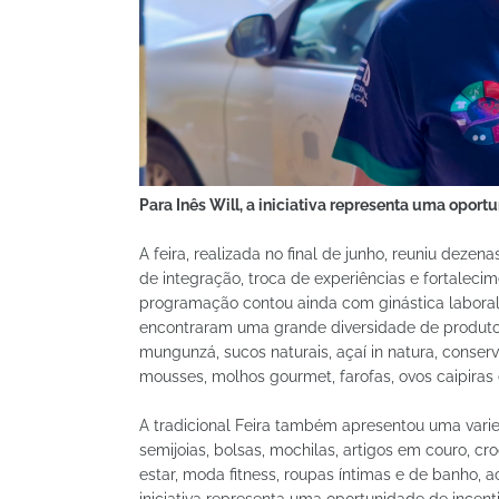
Para Inês Will, a iniciativa representa uma oport
A feira, realizada no final de junho, reuniu dez
de integração, troca de experiências e fortalecim
programação contou ainda com ginástica laboral e
encontraram uma grande diversidade de produt
mungunzá, sucos naturais, açaí in natura, conserv
mousses, molhos gourmet, farofas, ovos caipiras e
A tradicional Feira também apresentou uma varied
semijoias, bolsas, mochilas, artigos em couro, c
estar, moda fitness, roupas íntimas e de banho, a