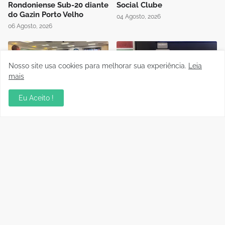
Rondoniense Sub-20 diante
Social Clube
do Gazin Porto Velho
04 Agosto, 2026
06 Agosto, 2026
Nosso site usa cookies para melhorar sua experiência.
Leia
mais
Eu Aceito !
Auditório da OAB em Porto
Instrutor da CBF Cláudio
Velho recebe sessão
José ministra aula de
Itinerante do Superior
Controle de Jogo no curso
Tribunal de Justiça
de formação de novos
Desportiva
árbitros de Rondônia
04 Agosto, 2026
04 Agosto, 2026