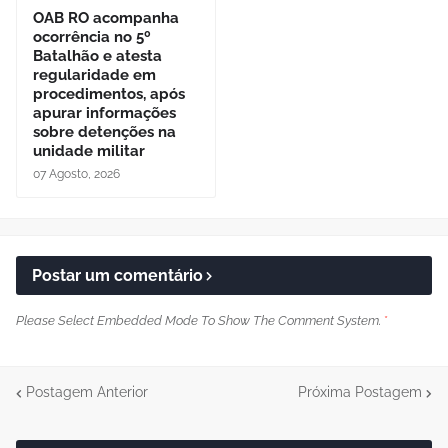
OAB RO acompanha
ocorrência no 5º
Batalhão e atesta
regularidade em
procedimentos, após
apurar informações
sobre detenções na
unidade militar
07 Agosto, 2026
Postar um comentário
Please Select Embedded Mode To Show The Comment System.
*
Postagem Anterior
Próxima Postagem