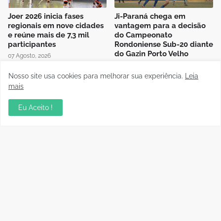
Joer 2026 inicia fases
Ji-Paraná chega em
regionais em nove cidades
vantagem para a decisão
e reúne mais de 7,3 mil
do Campeonato
participantes
Rondoniense Sub-20 diante
do Gazin Porto Velho
07 Agosto, 2026
06 Agosto, 2026
Nosso site usa cookies para melhorar sua experiência.
Leia
mais
Eu Aceito !
Presidente da FFER recebe
Auditório da OAB em Porto
visita de cortesia da
Velho recebe sessão
diretoria do Rondoniense
Itinerante do Superior
Social Clube
Tribunal de Justiça
Desportiva
04 Agosto, 2026
04 Agosto, 2026