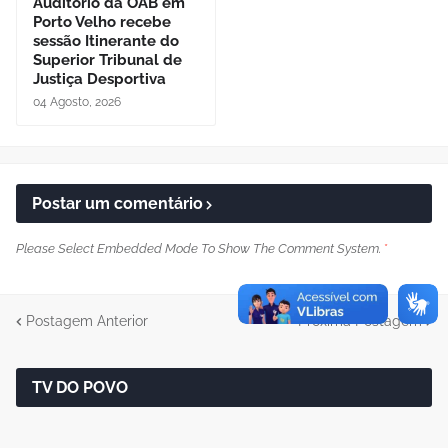
Auditório da OAB em
Porto Velho recebe
sessão Itinerante do
Superior Tribunal de
Justiça Desportiva
04 Agosto, 2026
Postar um comentário
Please Select Embedded Mode To Show The Comment System.
*
Postagem Anterior
Próxima Postagem
TV DO POVO