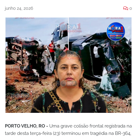
junho 24, 2026
0
PORTO VELHO, RO -
Uma grave colisão frontal registrada na
tarde desta terça-feira (23) terminou em tragédia na BR-364,