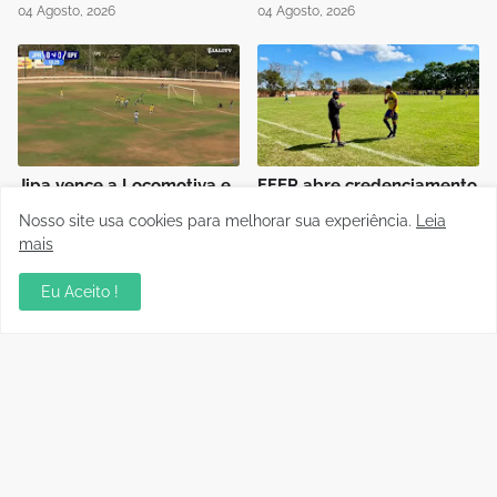
04 Agosto, 2026
04 Agosto, 2026
Jipa vence a Locomotiva e
FFER abre credenciamento
joga pelo empate, pra ser
de imprensa para final do
Nosso site usa cookies para melhorar sua experiência.
Leia
campeão do Rondoniense
Rondoniense Sub-20
mais
Sub-20
03 Agosto, 2026
03 Agosto, 2026
Eu Aceito !
Polícia