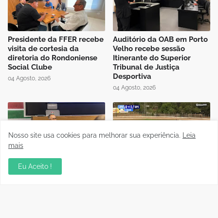
Presidente da FFER recebe
Auditório da OAB em Porto
visita de cortesia da
Velho recebe sessão
diretoria do Rondoniense
Itinerante do Superior
Social Clube
Tribunal de Justiça
Desportiva
04 Agosto, 2026
04 Agosto, 2026
Nosso site usa cookies para melhorar sua experiência.
Leia
mais
Instrutor da CBF Cláudio
Jipa vence a Locomotiva e
Eu Aceito !
José ministra aula de
joga pelo empate, pra ser
Controle de Jogo no curso
campeão do Rondoniense
de formação de novos
Sub-20
árbitros de Rondônia
03 Agosto, 2026
04 Agosto, 2026