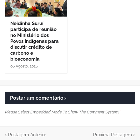
Neidinha Suruí
participa de reunião
no Ministério dos
Povos Indígenas para
discutir crédito de
carbono e
bioeconomia
06 Agosto, 2026
Postar um comentário
Please Select Embedded Mode To Show The Comment System.
*
Postagem Anterior
Próxima Postagem