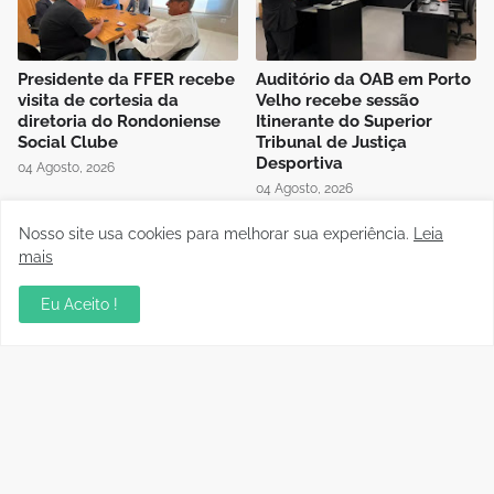
Presidente da FFER recebe
Auditório da OAB em Porto
visita de cortesia da
Velho recebe sessão
diretoria do Rondoniense
Itinerante do Superior
Social Clube
Tribunal de Justiça
Desportiva
04 Agosto, 2026
04 Agosto, 2026
Nosso site usa cookies para melhorar sua experiência.
Leia
mais
Eu Aceito !
Instrutor da CBF Cláudio
Jipa vence a Locomotiva e
José ministra aula de
joga pelo empate, pra ser
Controle de Jogo no curso
campeão do Rondoniense
de formação de novos
Sub-20
árbitros de Rondônia
03 Agosto, 2026
04 Agosto, 2026