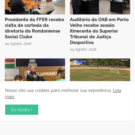
Presidente da FFER recebe
Auditório da OAB em Porto
visita de cortesia da
Velho recebe sessão
diretoria do Rondoniense
Itinerante do Superior
Social Clube
Tribunal de Justiça
Desportiva
04 Agosto, 2026
04 Agosto, 2026
Nosso site usa cookies para melhorar sua experiência.
Leia
Instrutor da CBF Cláudio
Jipa vence a Locomotiva e
mais
José ministra aula de
joga pelo empate, pra ser
Controle de Jogo no curso
campeão do Rondoniense
Eu Aceito !
de formação de novos
Sub-20
árbitros de Rondônia
03 Agosto, 2026
04 Agosto, 2026