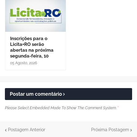
Inscrições para o
Licita+RO serão
abertas na próxima
segunda-feira, 10
05 Agosto, 2026
Postar um comentário
Please Select Embedded Mode To Show The Comment System.
*
Postagem Anterior
Próxima Postagem