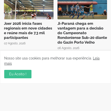
Joer 2026 inicia fases
Ji-Paraná chega em
regionais em nove cidades
vantagem para a decisão
e reúne mais de 7,3 mil
do Campeonato
participantes
Rondoniense Sub-20 diante
do Gazin Porto Velho
07 Agosto, 2026
06 Agosto, 2026
Nosso site usa cookies para melhorar sua experiência.
Leia
mais
Eu Aceito !
Presidente da FFER recebe
Auditório da OAB em Porto
visita de cortesia da
Velho recebe sessão
diretoria do Rondoniense
Itinerante do Superior
Social Clube
Tribunal de Justiça
Desportiva
04 Agosto, 2026