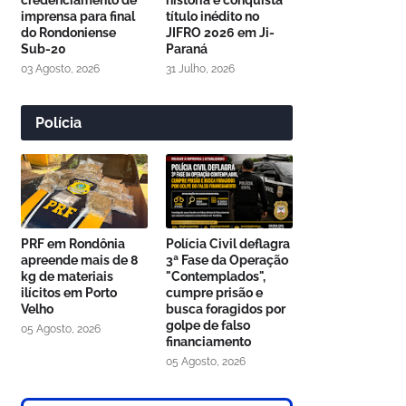
credenciamento de
história e conquista
imprensa para final
título inédito no
do Rondoniense
JIFRO 2026 em Ji-
Sub-20
Paraná
03 Agosto, 2026
31 Julho, 2026
Polícia
PRF em Rondônia
Polícia Civil deflagra
apreende mais de 8
3ª Fase da Operação
kg de materiais
"Contemplados",
ilícitos em Porto
cumpre prisão e
Velho
busca foragidos por
golpe de falso
05 Agosto, 2026
financiamento
05 Agosto, 2026