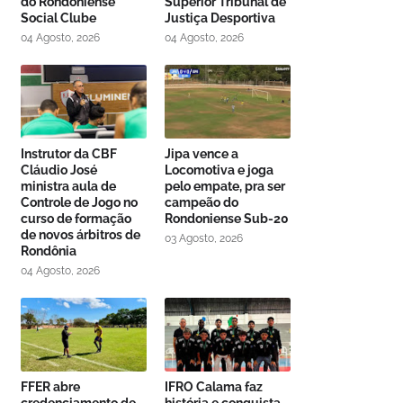
do Rondoniense
Superior Tribunal de
Social Clube
Justiça Desportiva
04 Agosto, 2026
04 Agosto, 2026
Instrutor da CBF
Jipa vence a
Cláudio José
Locomotiva e joga
ministra aula de
pelo empate, pra ser
Controle de Jogo no
campeão do
curso de formação
Rondoniense Sub-20
de novos árbitros de
03 Agosto, 2026
Rondônia
04 Agosto, 2026
FFER abre
IFRO Calama faz