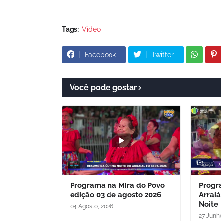
Tags:
Vídeo
Facebook
Twitter
Você pode gostar
Programa na Mira do Povo
Progr
edição 03 de agosto 2026
Arraiá
Noite
04 Agosto, 2026
27 Junh