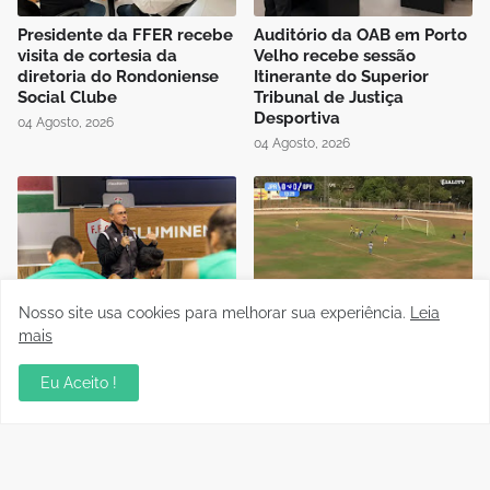
Presidente da FFER recebe
Auditório da OAB em Porto
visita de cortesia da
Velho recebe sessão
diretoria do Rondoniense
Itinerante do Superior
Social Clube
Tribunal de Justiça
Desportiva
04 Agosto, 2026
04 Agosto, 2026
Nosso site usa cookies para melhorar sua experiência.
Leia
Instrutor da CBF Cláudio
Jipa vence a Locomotiva e
José ministra aula de
joga pelo empate, pra ser
mais
Controle de Jogo no curso
campeão do Rondoniense
de formação de novos
Sub-20
Eu Aceito !
árbitros de Rondônia
03 Agosto, 2026
04 Agosto, 2026