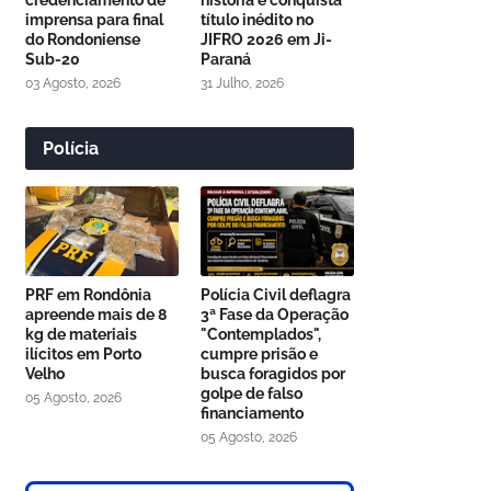
credenciamento de
história e conquista
imprensa para final
título inédito no
do Rondoniense
JIFRO 2026 em Ji-
Sub-20
Paraná
03 Agosto, 2026
31 Julho, 2026
Polícia
PRF em Rondônia
Polícia Civil deflagra
apreende mais de 8
3ª Fase da Operação
kg de materiais
"Contemplados",
ilícitos em Porto
cumpre prisão e
Velho
busca foragidos por
golpe de falso
05 Agosto, 2026
financiamento
05 Agosto, 2026