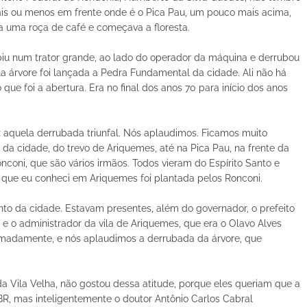
ais ou menos em frente onde é o Pica Pau, um pouco mais acima,
va uma roça de café e começava a floresta.
iu num trator grande, ao lado do operador da máquina e derrubou
 árvore foi lançada a Pedra Fundamental da cidade. Ali não há
e foi a abertura. Era no final dos anos 70 para início dos anos
z aquela derrubada triunfal. Nós aplaudimos. Ficamos muito
a da cidade, do trevo de Ariquemes, até na Pica Pau, na frente da
onconi, que são vários irmãos. Todos vieram do Espírito Santo e
 que eu conheci em Ariquemes foi plantada pelos Ronconi.
ento da cidade. Estavam presentes, além do governador, o prefeito
, e o administrador da vila de Ariquemes, que era o Olavo Alves
imadamente, e nós aplaudimos a derrubada da árvore, que
 da Vila Velha, não gostou dessa atitude, porque eles queriam que a
BR, mas inteligentemente o doutor Antônio Carlos Cabral