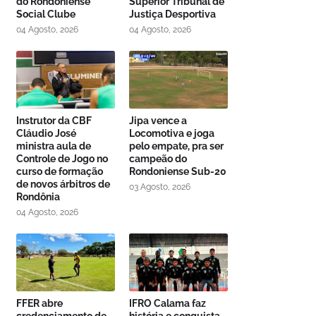
do Rondoniense
Superior Tribunal de
Social Clube
Justiça Desportiva
04 Agosto, 2026
04 Agosto, 2026
Instrutor da CBF
Jipa vence a
Cláudio José
Locomotiva e joga
ministra aula de
pelo empate, pra ser
Controle de Jogo no
campeão do
curso de formação
Rondoniense Sub-20
de novos árbitros de
03 Agosto, 2026
Rondônia
04 Agosto, 2026
FFER abre
IFRO Calama faz