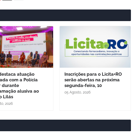
destaca atuação
Inscrições para o Licita+RO
rada com a Polícia
serão abertas na próxima
r durante
segunda-feira, 10
amação alusiva ao
05 Agosto, 2026
 Lilás
to, 2026