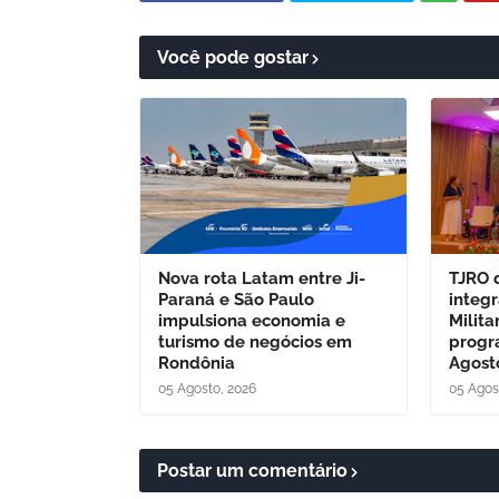
Você pode gostar
Nova rota Latam entre Ji-
TJRO 
Paraná e São Paulo
integ
impulsiona economia e
Milita
turismo de negócios em
progr
Rondônia
Agosto
05 Agosto, 2026
05 Agos
Postar um comentário