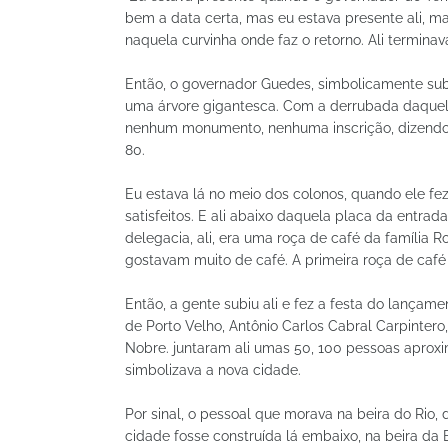
bem a data certa, mas eu estava presente ali, m
naquela curvinha onde faz o retorno. Ali termina
Então, o governador Guedes, simbolicamente sub
uma árvore gigantesca. Com a derrubada daquela
nenhum monumento, nenhuma inscrição, dizendo qu
80.
Eu estava lá no meio dos colonos, quando ele fe
satisfeitos. E ali abaixo daquela placa da entrad
delegacia, ali, era uma roça de café da família R
gostavam muito de café. A primeira roça de café
Então, a gente subiu ali e fez a festa do lançam
de Porto Velho, Antônio Carlos Cabral Carpintero
Nobre. juntaram ali umas 50, 100 pessoas aprox
simbolizava a nova cidade.
Por sinal, o pessoal que morava na beira do Rio,
cidade fosse construída lá embaixo, na beira da 