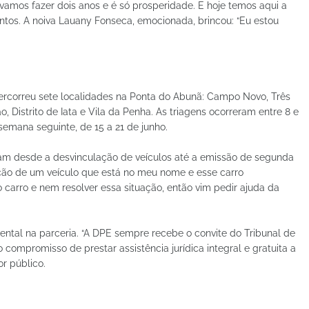
 vamos fazer dois anos e é só prosperidade. E hoje temos aqui a
ntos. A noiva Lauany Fonseca, emocionada, brincou: “Eu estou
ercorreu sete localidades na Ponta do Abunã: Campo Novo, Três
, Distrito de Iata e Vila da Penha. As triagens ocorreram entre 8 e
semana seguinte, de 15 a 21 de junho.
ram desde a desvinculação de veículos até a emissão de segunda
uação de um veículo que está no meu nome e esse carro
arro e nem resolver essa situação, então vim pedir ajuda da
tal na parceria. “A DPE sempre recebe o convite do Tribunal de
ompromisso de prestar assistência jurídica integral e gratuita a
or público.