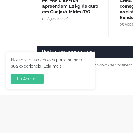
PF, PRF e BPFron
CNPJs
apreendem 1,2 kg de ouro
começ
em Guajará-Mirim/RO
no sis
Rondô
05 Agosto, 2026
05 Agos
Postar um comentário
Nosso site usa cookies para melhorar
Please Select Embedded Mode To Show The Comment 
sua experiência.
Leia mais
Eu Aceito !
Postagem Anterior