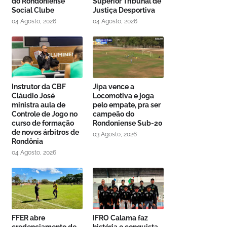
do Rondoniense
Superior Tribunal de
Social Clube
Justiça Desportiva
04 Agosto, 2026
04 Agosto, 2026
Instrutor da CBF
Jipa vence a
Cláudio José
Locomotiva e joga
ministra aula de
pelo empate, pra ser
Controle de Jogo no
campeão do
curso de formação
Rondoniense Sub-20
de novos árbitros de
03 Agosto, 2026
Rondônia
04 Agosto, 2026
FFER abre
IFRO Calama faz