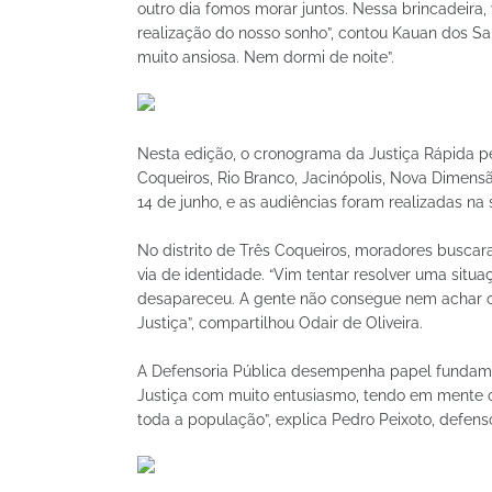
outro dia fomos morar juntos. Nessa brincadeira,
realização do nosso sonho”, contou Kauan dos Sa
muito ansiosa. Nem dormi de noite”.
Nesta edição, o cronograma da Justiça Rápida p
Coqueiros, Rio Branco, Jacinópolis, Nova Dimensão
14 de junho, e as audiências foram realizadas na 
No distrito de Três Coqueiros, moradores busca
via de identidade. “Vim tentar resolver uma sit
desapareceu. A gente não consegue nem achar o c
Justiça”, compartilhou Odair de Oliveira.
A Defensoria Pública desempenha papel fundamen
Justiça com muito entusiasmo, tendo em mente o c
toda a população”, explica Pedro Peixoto, defens