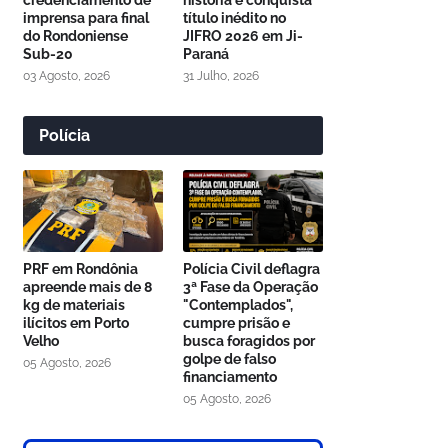
credenciamento de
história e conquista
imprensa para final
título inédito no
do Rondoniense
JIFRO 2026 em Ji-
Sub-20
Paraná
03 Agosto, 2026
31 Julho, 2026
Polícia
PRF em Rondônia
Polícia Civil deflagra
apreende mais de 8
3ª Fase da Operação
kg de materiais
"Contemplados",
ilícitos em Porto
cumpre prisão e
Velho
busca foragidos por
golpe de falso
05 Agosto, 2026
financiamento
05 Agosto, 2026