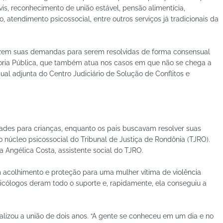
ivis, reconhecimento de união estável, pensão alimentícia,
o, atendimento psicossocial, entre outros serviços já tradicionais da
razem suas demandas para serem resolvidas de forma consensual
oria Pública, que também atua nos casos em que não se chega a
al adjunta do Centro Judiciário de Solução de Conflitos e
des para crianças, enquanto os pais buscavam resolver suas
do núcleo psicossocial do Tribunal de Justiça de Rondônia (TJRO).
a Angélica Costa, assistente social do TJRO.
 acolhimento e proteção para uma mulher vítima de violência
sicólogos deram todo o suporte e, rapidamente, ela conseguiu a
lizou a união de dois anos. “A gente se conheceu em um dia e no