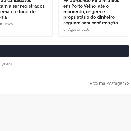
 de candidatos
PF apreende R$ 2 milhões
am a ser registrados
em Porto Velho; até o
tema eleitoral de
momento, origem e
nia
proprietário do dinheiro
seguem sem confirmação
to, 2026
05 Agosto, 2026
System.
*
Próxima Postagem