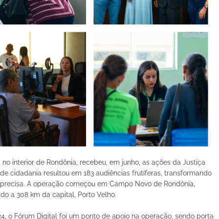
no interior de Rondônia, recebeu, em junho, as ações da Justiça
ão de cidadania resultou em 183 audiências frutíferas, transformando
is precisa. A operação começou em Campo Novo de Rondônia,
ado a 308 km da capital, Porto Velho.
, o Fórum Digital foi um ponto de apoio na operação, sendo porta