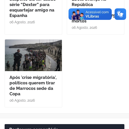
série “Dexter” para
República
esquartejar amigo na
Democrática do
Espanha
Congo e já deixa 1.751
mortos
06 Agosto, 2026
06 Agosto, 2026
Após 'crise migratória',
políticos querem tirar
de Marrocos sede da
Copa
06 Agosto, 2026