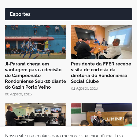
Esportes
Ji-Paraná chega em
Presidente da FFER recebe
vantagem para a decisão
visita de cortesia da
do Campeonato
diretoria do Rondoniense
Rondoniense Sub-20 diante
Social Clube
do Gazin Porto Velho
04 Agosto, 2026
06 Agosto, 2026
Nosso site usa cookies para melhorar sua experiência.
Leia