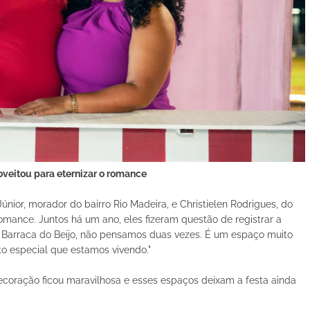
oveitou para eternizar o romance
Júnior, morador do bairro Rio Madeira, e Christielen Rodrigues, do
 romance. Juntos há um ano, eles fizeram questão de registrar a
 a Barraca do Beijo, não pensamos duas vezes. É um espaço muito
o especial que estamos vivendo."
 decoração ficou maravilhosa e esses espaços deixam a festa ainda