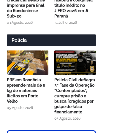
credenciamento de
história e conquista
imprensa para final
título inédito no
do Rondoniense
JIFRO 2026 em Ji-
Sub-20
Paraná
03 Agosto, 2026
31 Julho, 2026
Polícia
PRF em Rondônia
Polícia Civil deflagra
apreende mais de 8
3ª Fase da Operação
kg de materiais
"Contemplados",
ilícitos em Porto
cumpre prisão e
Velho
busca foragidos por
golpe de falso
05 Agosto, 2026
financiamento
05 Agosto, 2026