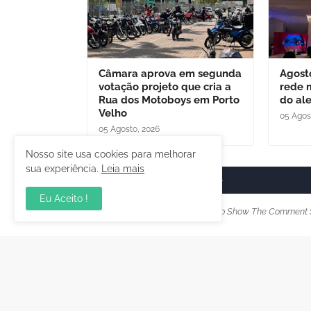
Câmara aprova em segunda
Agost
votação projeto que cria a
rede 
Rua dos Motoboys em Porto
do al
Velho
05 Agos
05 Agosto, 2026
Nosso site usa cookies para melhorar
sua experiência.
Leia mais
Postar um comentário
Eu Aceito !
Please Select Embedded Mode To Show The Comment 
Postagem Anterior