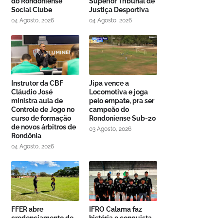
do Rondoniense
Superior Tribunal de
Social Clube
Justiça Desportiva
04 Agosto, 2026
04 Agosto, 2026
Instrutor da CBF
Jipa vence a
Cláudio José
Locomotiva e joga
ministra aula de
pelo empate, pra ser
Controle de Jogo no
campeão do
curso de formação
Rondoniense Sub-20
de novos árbitros de
03 Agosto, 2026
Rondônia
04 Agosto, 2026
FFER abre
IFRO Calama faz