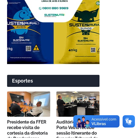
Esportes
Presidente da FFER
Auditório da OAB em
recebe visita de
Porto Velho recebe
cortesia da diretoria
sessão Itinerante do