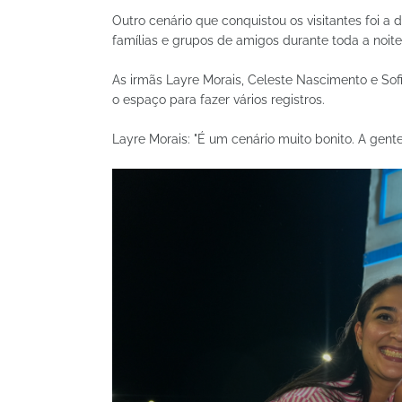
Outro cenário que conquistou os visitantes foi a
famílias e grupos de amigos durante toda a noite
As irmãs Layre Morais, Celeste Nascimento e So
o espaço para fazer vários registros.
Layre Morais: "É um cenário muito bonito. A gent