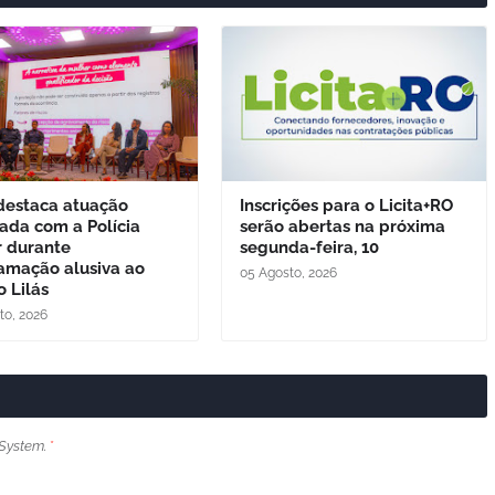
destaca atuação
Inscrições para o Licita+RO
rada com a Polícia
serão abertas na próxima
r durante
segunda-feira, 10
amação alusiva ao
05 Agosto, 2026
 Lilás
to, 2026
System.
*