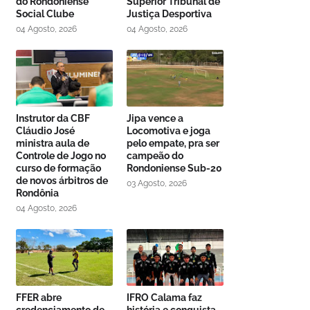
do Rondoniense
Superior Tribunal de
Social Clube
Justiça Desportiva
04 Agosto, 2026
04 Agosto, 2026
Instrutor da CBF
Jipa vence a
Cláudio José
Locomotiva e joga
ministra aula de
pelo empate, pra ser
Controle de Jogo no
campeão do
curso de formação
Rondoniense Sub-20
de novos árbitros de
03 Agosto, 2026
Rondônia
04 Agosto, 2026
FFER abre
IFRO Calama faz