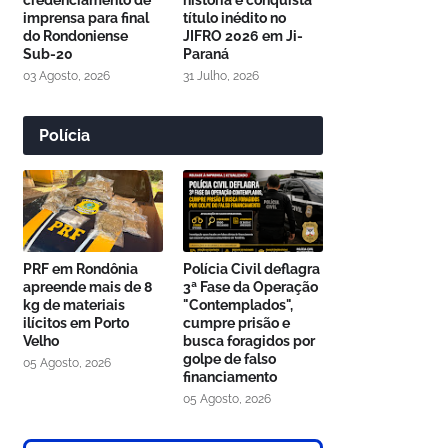
credenciamento de
história e conquista
imprensa para final
título inédito no
do Rondoniense
JIFRO 2026 em Ji-
Sub-20
Paraná
03 Agosto, 2026
31 Julho, 2026
Polícia
PRF em Rondônia
Polícia Civil deflagra
apreende mais de 8
3ª Fase da Operação
kg de materiais
"Contemplados",
ilícitos em Porto
cumpre prisão e
Velho
busca foragidos por
golpe de falso
05 Agosto, 2026
financiamento
05 Agosto, 2026