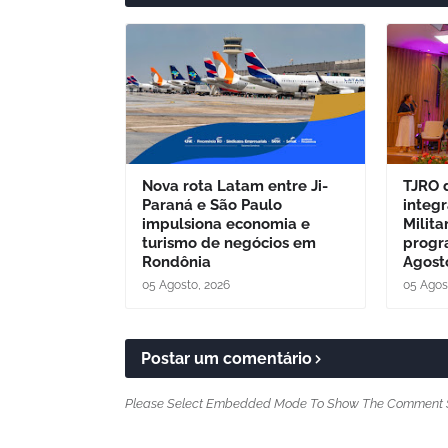
Nova rota Latam entre Ji-
TJRO 
Paraná e São Paulo
integ
impulsiona economia e
Milita
turismo de negócios em
progr
Rondônia
Agosto
05 Agosto, 2026
05 Agos
Postar um comentário
Please Select Embedded Mode To Show The Comment 