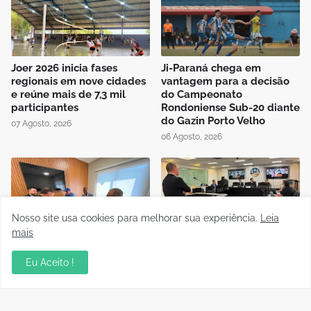
Joer 2026 inicia fases
Ji-Paraná chega em
regionais em nove cidades
vantagem para a decisão
e reúne mais de 7,3 mil
do Campeonato
participantes
Rondoniense Sub-20 diante
do Gazin Porto Velho
07 Agosto, 2026
06 Agosto, 2026
Nosso site usa cookies para melhorar sua experiência.
Leia
mais
Presidente da FFER recebe
Auditório da OAB em Porto
visita de cortesia da
Velho recebe sessão
Eu Aceito !
diretoria do Rondoniense
Itinerante do Superior
Social Clube
Tribunal de Justiça
Desportiva
04 Agosto, 2026